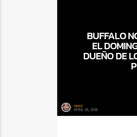
BUFFALO N
EL DOMING
DUEÑO DE L
P
rasco
APRIL 20, 2026