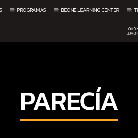
S
PROGRAMAS
BEONE LEARNING CENTER
T
LOADI
LOADI
CURRENT SHOW
UPCOMING SHOW
DJ MIX
VI
12:00 AM
2:00 AM
2:00 
PARECÍA