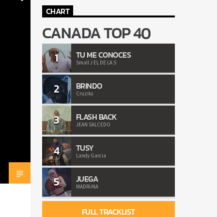
CHART
CANADA TOP 40
TU ME CONOCES
1
Small J EL DE LA S
BRINDO
2
Cruzito
FLASH BACK
3
JEAN SALCEDO
TUSY
4
Landy Garcia
JUEGA
5
MADRiiNA
FULL TRACKLIST