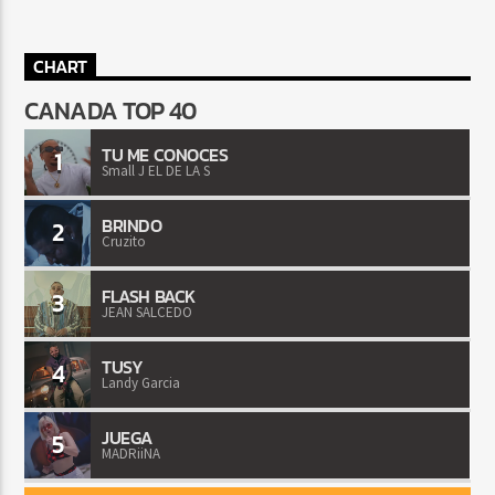
CHART
CANADA TOP 40
TU ME CONOCES
1
Small J EL DE LA S
BRINDO
2
Cruzito
FLASH BACK
3
JEAN SALCEDO
TUSY
4
Landy Garcia
JUEGA
5
MADRiiNA