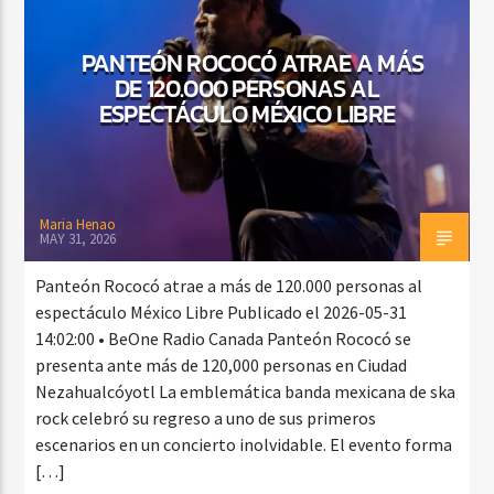
PANTEÓN ROCOCÓ ATRAE A MÁS
DE 120.000 PERSONAS AL
CURRENT SHOW
ESPECTÁCULO MÉXICO LIBRE
FIESTA DJ DE FIN DE SEMANA
12:00 AM
3:00 AM
Maria Henao
MAY 31, 2026
Beone Radio
Panteón Rococó atrae a más de 120.000 personas al
espectáculo México Libre Publicado el 2026-05-31
14:02:00 • BeOne Radio Canada Panteón Rococó se
presenta ante más de 120,000 personas en Ciudad
Nezahualcóyotl La emblemática banda mexicana de ska
rock celebró su regreso a uno de sus primeros
escenarios en un concierto inolvidable. El evento forma
[…]