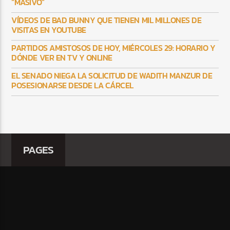
“MASIVO”
VÍDEOS DE BAD BUNNY QUE TIENEN MIL MILLONES DE
VISITAS EN YOUTUBE
PARTIDOS AMISTOSOS DE HOY, MIÉRCOLES 29: HORARIO Y
DÓNDE VER EN TV Y ONLINE
EL SENADO NIEGA LA SOLICITUD DE WADITH MANZUR DE
POSESIONARSE DESDE LA CÁRCEL
PAGES