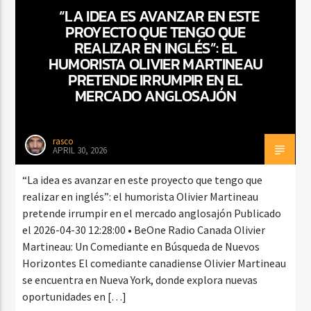
“LA IDEA ES AVANZAR EN ESTE
PROYECTO QUE TENGO QUE
REALIZAR EN INGLÉS”: EL
CURRENT SHOW
HUMORISTA OLIVIER MARTINEAU
BALADAS Y VALLENATO
PRETENDE IRRUMPIR EN EL
MERCADO ANGLOSAJÓN
2:00 PM
5:00 PM
rasco
APRIL 30, 2026
Beone Radio
“La idea es avanzar en este proyecto que tengo que
realizar en inglés”: el humorista Olivier Martineau
pretende irrumpir en el mercado anglosajón Publicado
el 2026-04-30 12:28:00 • BeOne Radio Canada Olivier
Martineau: Un Comediante en Búsqueda de Nuevos
Horizontes El comediante canadiense Olivier Martineau
se encuentra en Nueva York, donde explora nuevas
oportunidades en […]