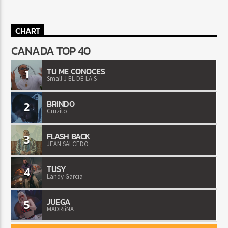
CHART
CANADA TOP 40
TU ME CONOCES
1
Small J EL DE LA S
BRINDO
2
Cruzito
FLASH BACK
3
JEAN SALCEDO
TUSY
4
Landy Garcia
JUEGA
5
MADRiiNA