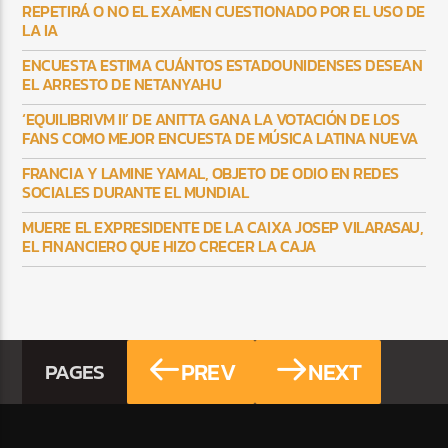
REPETIRÁ O NO EL EXAMEN CUESTIONADO POR EL USO DE
LA IA
ENCUESTA ESTIMA CUÁNTOS ESTADOUNIDENSES DESEAN
EL ARRESTO DE NETANYAHU
‘EQUILIBRIVM II’ DE ANITTA GANA LA VOTACIÓN DE LOS
FANS COMO MEJOR ENCUESTA DE MÚSICA LATINA NUEVA
FRANCIA Y LAMINE YAMAL, OBJETO DE ODIO EN REDES
SOCIALES DURANTE EL MUNDIAL
MUERE EL EXPRESIDENTE DE LA CAIXA JOSEP VILARASAU,
EL FINANCIERO QUE HIZO CRECER LA CAJA
PREV
NEXT
PAGES