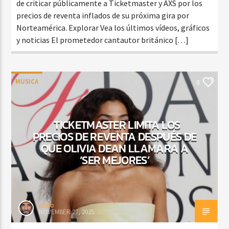
de criticar públicamente a Ticketmaster y AXS por los
precios de reventa inflados de su próxima gira por
Norteamérica. Explorar Vea los últimos vídeos, gráficos
y noticias El prometedor cantautor británico […]
MUSICA
0
TICKETMASTER LIMITA LOS
PRECIOS DE REVENTA DESPUÉS DE
QUE OLIVIA DEAN LLAMARA A
‘SER MEJORES’
rasco
NOVEMBER 27, 2025