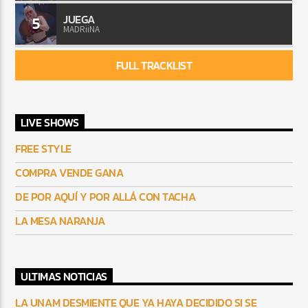
JUEGA
5
MADRiiNA
FULL TRACKLIST
LIVE SHOWS
FREE STYLE
COMPRA VENDE GANA
DE POR AQUÍ Y POR ALLÁ CON TACHA
LA MESA NARANJA
ULTIMAS NOTICIAS
LA UNAM DESMIENTE QUE YA HAYA DECIDIDO SI SE