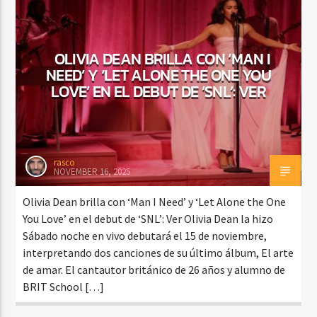
OLIVIA DEAN BRILLA CON ‘MAN I
NEED’ Y ‘LET ALONE THE ONE YOU
LOVE’ EN EL DEBUT DE ‘SNL’: VER
rasco
NOVEMBER 16, 2025
Olivia Dean brilla con ‘Man I Need’ y ‘Let Alone the One
You Love’ en el debut de ‘SNL’: Ver Olivia Dean la hizo
Sábado noche en vivo debutará el 15 de noviembre,
interpretando dos canciones de su último álbum, El arte
de amar. El cantautor británico de 26 años y alumno de
BRIT School […]