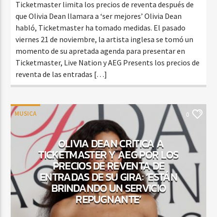
Ticketmaster limita los precios de reventa después de
que Olivia Dean llamara a ‘ser mejores’ Olivia Dean
habló, Ticketmaster ha tomado medidas. El pasado
viernes 21 de noviembre, la artista inglesa se tomó un
momento de su apretada agenda para presentar en
Ticketmaster, Live Nation y AEG Presents los precios de
reventa de las entradas […]
MUSICA
0
OLIVIA DEAN CRITICA A
TICKETMASTER Y AEG POR LOS
PRECIOS DE REVENTA DE
ENTRADAS DE SU GIRA: ‘ESTÁN
BRINDANDO UN SERVICIO
REPUGNANTE’