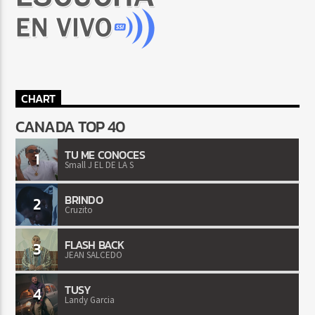
CHART
CANADA TOP 40
TU ME CONOCES
1
Small J EL DE LA S
BRINDO
2
Cruzito
FLASH BACK
3
JEAN SALCEDO
TUSY
4
Landy Garcia