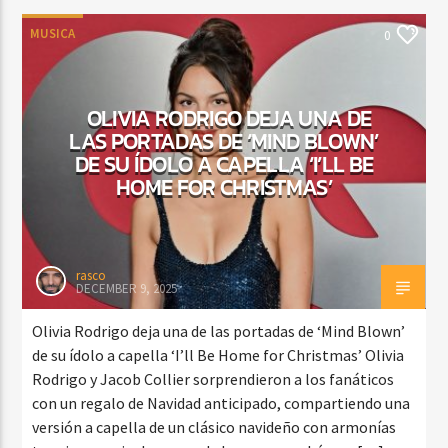
MUSICA
0
OLIVIA RODRIGO DEJA UNA DE
LAS PORTADAS DE ‘MIND BLOWN’
DE SU ÍDOLO A CAPELLA ‘I’LL BE
HOME FOR CHRISTMAS’
rasco
DECEMBER 9, 2025
Olivia Rodrigo deja una de las portadas de ‘Mind Blown’
de su ídolo a capella ‘I’ll Be Home for Christmas’ Olivia
Rodrigo y Jacob Collier sorprendieron a los fanáticos
con un regalo de Navidad anticipado, compartiendo una
versión a capella de un clásico navideño con armonías