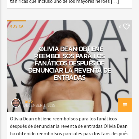
tan ricas que incluso uno de los mayores héroes […]
MUSICA
0
OLIVIA DEAN OBTIENE
REEMBOLSOS PARA LOS
FANÁTICOS DESPUÉS DE
DENUNCIAR LA REVENTA DE
ENTRADAS
rasco
DECEMBER 1, 2025
Olivia Dean obtiene reembolsos para los fanáticos
después de denunciar la reventa de entradas Olivia Dean
ha obtenido reembolsos parciales para los fans después