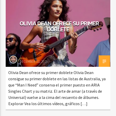
OLIVIA DEAN OFRECE SU PRIMER
CURRENT SHOW
DJ MIX
DOBLETE
12:00 AM
2:00 AM
Beone Radio
rasco
DECEMBER 12, 2025
Olivia Dean ofrece su primer doblete Olivia Dean
consigue su primer doblete en las listas de Australia, ya
que “Man I Need” conserva el primer puesto en ARIA
Singles Chart y su matriz. El arte de amar (a través de
Universal) vuelve a la cima del recuento de álbumes.
Explorar Vea los últimos vídeos, gráficos […]