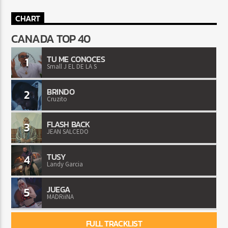
CHART
CANADA TOP 40
TU ME CONOCES
1
Small J EL DE LA S
BRINDO
2
Cruzito
FLASH BACK
3
JEAN SALCEDO
TUSY
4
Landy Garcia
JUEGA
5
MADRiiNA
FULL TRACKLIST