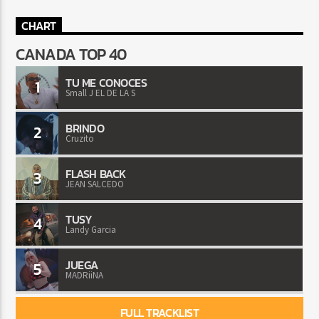
CHART
CANADA TOP 40
TU ME CONOCES
1
Small J EL DE LA S
BRINDO
2
Cruzito
FLASH BACK
3
JEAN SALCEDO
TUSY
4
Landy Garcia
JUEGA
5
MADRiiNA
FULL TRACKLIST