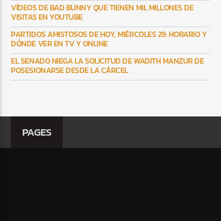
VÍDEOS DE BAD BUNNY QUE TIENEN MIL MILLONES DE
VISITAS EN YOUTUBE
PARTIDOS AMISTOSOS DE HOY, MIÉRCOLES 29: HORARIO Y
DÓNDE VER EN TV Y ONLINE
EL SENADO NIEGA LA SOLICITUD DE WADITH MANZUR DE
POSESIONARSE DESDE LA CÁRCEL
PAGES