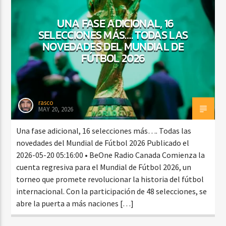
UNA FASE ADICIONAL, 16
SELECCIONES MÁS…. TODAS LAS
CURRENT SHOW
NOVEDADES DEL MUNDIAL DE
BALADAS Y VALLENATO
FÚTBOL 2026
2:00 PM
5:00 PM
rasco
MAY 20, 2026
Beone Radio
Una fase adicional, 16 selecciones más…. Todas las
novedades del Mundial de Fútbol 2026 Publicado el
2026-05-20 05:16:00 • BeOne Radio Canada Comienza la
cuenta regresiva para el Mundial de Fútbol 2026, un
torneo que promete revolucionar la historia del fútbol
internacional. Con la participación de 48 selecciones, se
abre la puerta a más naciones […]