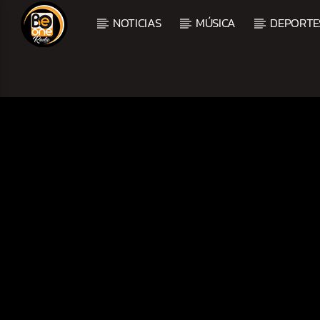
NOTICIAS
MÚSICA
DEPORTE
CURRENT TRACK
TITLE
ARTIST
CURRENT SHOW
MEZCLA TROPICAL Y S
1:00 PM
3:00 PM