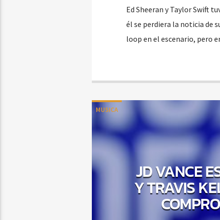
Ed Sheeran y Taylor Swift tuv
él se perdiera la noticia de
loop en el escenario, pero e
MUSICA
JD VANCE E
Y TRAVIS KE
COMPROM