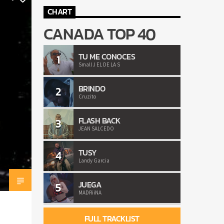
CHART
CANADA TOP 40
TU ME CONOCES
1
Small J EL DE LA S
BRINDO
2
Cruzito
FLASH BACK
3
JEAN SALCEDO
TUSY
4
Landy Garcia
JUEGA
5
MADRiiNA
FULL TRACKLIST