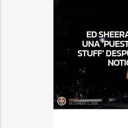
ED SHEERA
UNA ‘PUESTA
STUFF’ DESP
NOTI
rasco
DECEMBER 1, 2025