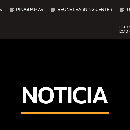
S
PROGRAMAS
BEONE LEARNING CENTER
T
LOADI
LOADI
UPCOMING SHOW
NOTICIA
ALSA
BALADAS Y VALLENA
3:00 PM
5:00 PM