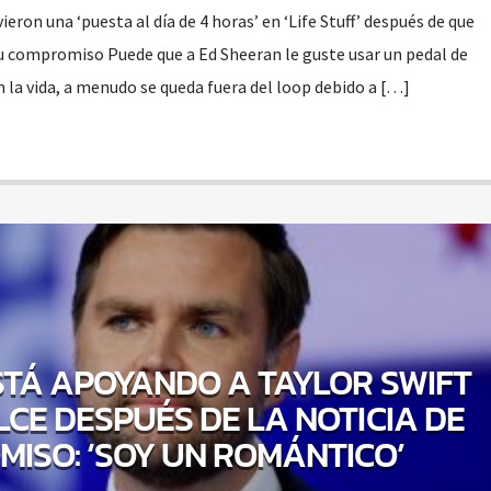
ieron una ‘puesta al día de 4 horas’ en ‘Life Stuff’ después de que
 su compromiso Puede que a Ed Sheeran le guste usar un pedal de
n la vida, a menudo se queda fuera del loop debido a […]
STÁ APOYANDO A TAYLOR SWIFT
LCE DESPUÉS DE LA NOTICIA DE
ISO: ‘SOY UN ROMÁNTICO’