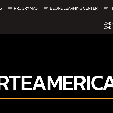
S
PROGRAMAS
BEONE LEARNING CENTER
T
LOADI
LOADI
CURRENT SHOW
UPCOM
FIESTA DJ MIX
9:00 PM
12:00 AM
RTEAMERIC