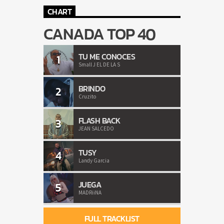
CHART
CANADA TOP 40
TU ME CONOCES
1
Small J EL DE LA S
BRINDO
2
Cruzito
FLASH BACK
3
JEAN SALCEDO
TUSY
4
Landy Garcia
JUEGA
5
MADRiiNA
FULL TRACKLIST