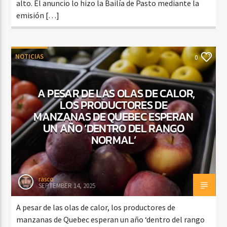
alto. El anuncio lo hizo la Bailía de Pasto mediante la
emisión […]
NOTICIAS
0
A PESAR DE LAS OLAS DE CALOR,
LOS PRODUCTORES DE
MANZANAS DE QUEBEC ESPERAN
UN AÑO ‘DENTRO DEL RANGO
NORMAL’
rasco
SEPTEMBER 14, 2025
A pesar de las olas de calor, los productores de
manzanas de Quebec esperan un año ‘dentro del rango