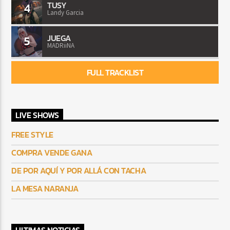
TUSY
4
Landy Garcia
JUEGA
5
MADRiiNA
FULL TRACKLIST
LIVE SHOWS
FREE STYLE
COMPRA VENDE GANA
DE POR AQUÍ Y POR ALLÁ CON TACHA
LA MESA NARANJA