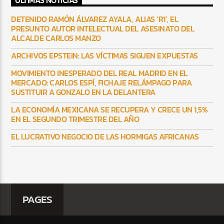
ULTIMAS NOTICIAS
DETENIDO RAMÓN ÁLVAREZ AYALA, ALIAS ‘R1′, EL
PRESUNTO AUTOR INTELECTUAL DEL ASESINATO DEL
ALCALDE CARLOS MANZO
ARCHIVOS EPSTEIN: LAS VÍCTIMAS SIGUEN EXPUESTAS
MOVIMIENTO INESPERADO DEL REAL MADRID EN EL
MERCADO: CARLOS ESPÍ, FICHAJE RELÁMPAGO PARA
SUSTITUIR A GONZALO EN LA DELANTERA
LA ECONOMÍA MEXICANA SE RECUPERA Y CRECE UN 1,5%
EN EL SEGUNDO TRIMESTRE DEL AÑO
EL LUCRATIVO NEGOCIO DE LAS HORMIGAS AFRICANAS
PAGES