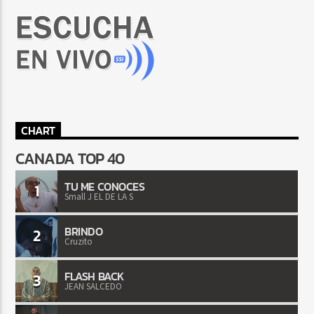
CHART
CANADA TOP 40
TU ME CONOCES
1
Small J EL DE LA S
BRINDO
2
Cruzito
FLASH BACK
3
JEAN SALCEDO