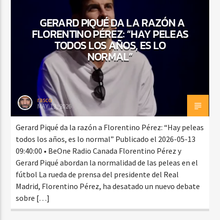
GERARD PIQUÉ DA LA RAZÓN A
FLORENTINO PÉREZ: “HAY PELEAS
CURRENT SHOW
TODOS LOS AÑOS, ES LO
FIESTA DJ MIX
NORMAL”
9:00 PM
12:00 AM
rasco
MAY 13, 2026
Beone Radio
Gerard Piqué da la razón a Florentino Pérez: “Hay peleas
todos los años, es lo normal” Publicado el 2026-05-13
09:40:00 • BeOne Radio Canada Florentino Pérez y
Gerard Piqué abordan la normalidad de las peleas en el
fútbol La rueda de prensa del presidente del Real
Madrid, Florentino Pérez, ha desatado un nuevo debate
sobre […]