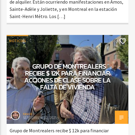
de alquiler. Están ocurriendo manifestaciones en Amos,
Sainte-Adèle y Joliette, y en Montreal en la estación
Saint-Henri Métro. Los […]
NOTICIAS
0
GRUPO DE MONTREALERS
RECIBE $ 12K PARA FINANCIAR
ACCIONES DE CLASE SOBRE LA
FALTA DE VIVIENDA
rasco
SEPTEMBER 12, 2025
Grupo de Montrealers recibe $ 12k para financiar