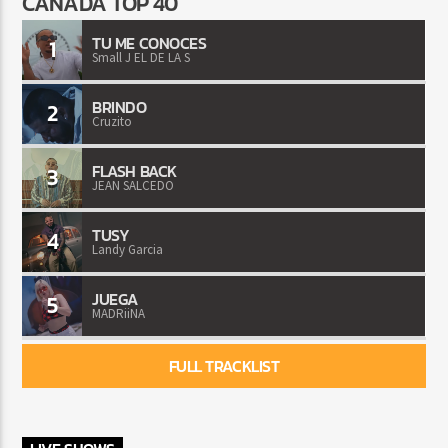
CANADA TOP 40
TU ME CONOCES
1
Small J EL DE LA S
BRINDO
2
Cruzito
FLASH BACK
3
JEAN SALCEDO
TUSY
4
Landy Garcia
JUEGA
5
MADRiiNA
FULL TRACKLIST