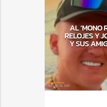
AL ‘MONO 
RELOJES Y J
Y SUS AMI
Maria Henao
AUGUST 16, 2025