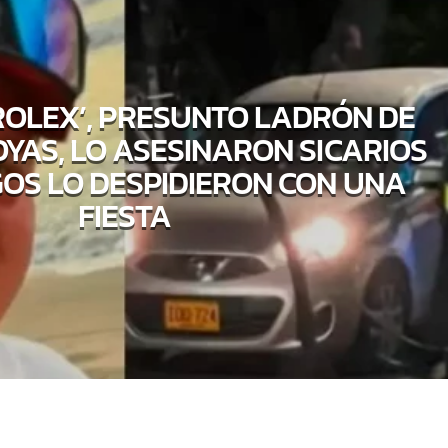
ROLEX’, PRESUNTO LADRÓN DE
OYAS, LO ASESINARON SICARIOS
GOS LO DESPIDIERON CON UNA
FIESTA