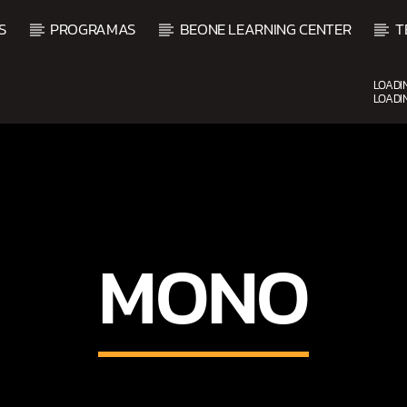
S
PROGRAMAS
BEONE LEARNING CENTER
T
LOADI
LOADI
CURRENT SHOW
UPCOMING SHOW
DJ MIX
B
12:00 AM
2:00 AM
2:00 
MONO