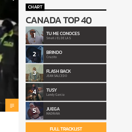
CHART
CANADA TOP 40
TU ME CONOCES
1
Small J EL DE LA S
BRINDO
2
Cruzito
FLASH BACK
3
JEAN SALCEDO
TUSY
4
Landy Garcia
JUEGA
5
MADRiiNA
FULL TRACKLIST