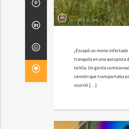
rasco
OCTOBER 29, 2025
¿Escapó un mono infectado c
tranquila en una autopista 
telilla. Un gorila comision
camión que transportaba pr
ocurrió […]
COLOMBIA