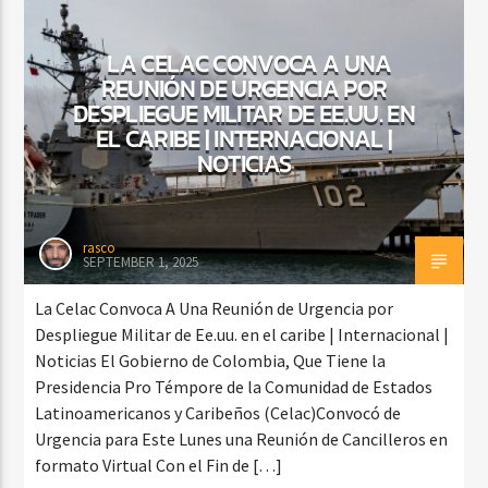
LA CELAC CONVOCA A UNA
REUNIÓN DE URGENCIA POR
DESPLIEGUE MILITAR DE EE.UU. EN
EL CARIBE | INTERNACIONAL |
NOTICIAS
rasco
SEPTEMBER 1, 2025
La Celac Convoca A Una Reunión de Urgencia por
Despliegue Militar de Ee.uu. en el caribe | Internacional |
Noticias El Gobierno de Colombia, Que Tiene la
Presidencia Pro Témpore de la Comunidad de Estados
Latinoamericanos y Caribeños (Celac)Convocó de
Urgencia para Este Lunes una Reunión de Cancilleros en
formato Virtual Con el Fin de […]