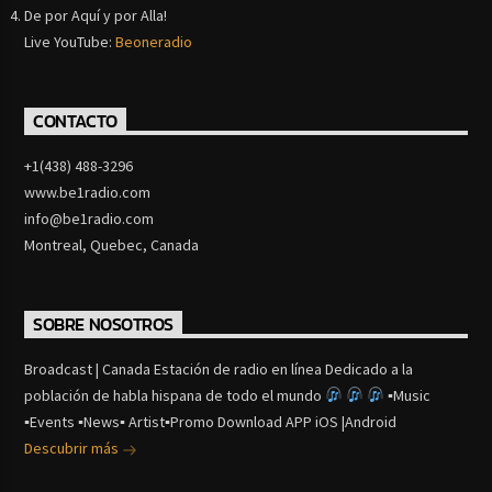
De por Aquí y por Alla!
Live YouTube:
Beoneradio
CONTACTO
+1(438) 488-3296
www.be1radio.com
info@be1radio.com
Montreal, Quebec, Canada
SOBRE NOSOTROS
Broadcast | Canada Estación de radio en línea Dedicado a la
población de habla hispana de todo el mundo
▪Music
▪Events ▪News▪ Artist▪Promo Download APP iOS |Android
Descubrir más