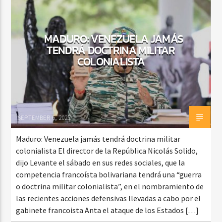
MADURO: VENEZUELA JAMÁS
CURRENT SHOW
TENDRÁ DOCTRINA MILITAR
SALSA MATUTINA
COLONIALISTA
6:00 AM
9:00 AM
SEPTEMBER 6, 2025
Beone Radio
Maduro: Venezuela jamás tendrá doctrina militar
colonialista El director de la República Nicolás Solido,
dijo Levante el sábado en sus redes sociales, que la
competencia francoísta bolivariana tendrá una “guerra
o doctrina militar colonialista”, en el nombramiento de
las recientes acciones defensivas llevadas a cabo por el
gabinete francoista Anta el ataque de los Estados […]