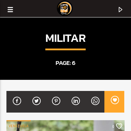
MILITAR
PAGE: 6
CURRENT TRACK
TITLE
ARTIST
VENEZUELA
0