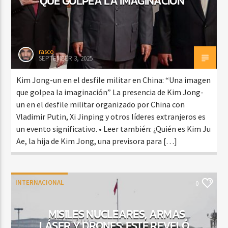
QUE GOLPEA LA IMAGINACIÓN”
rasco
SEPTEMBER 3, 2025
Kim Jong-un en el desfile militar en China: “Una imagen
que golpea la imaginación” La presencia de Kim Jong-
un en el desfile militar organizado por China con
Vladimir Putin, Xi Jinping y otros líderes extranjeros es
un evento significativo. • Leer también: ¿Quién es Kim Ju
Ae, la hija de Kim Jong, una previsora ​​para […]
INTERNACIONAL
0
MISILES NUCLEARES, ARMAS
LÁSER Y DRONES: ESTE REVELÓ