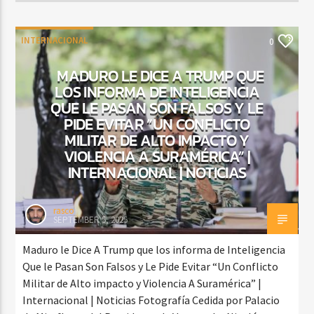
INTERNACIONAL
0
MADURO LE DICE A TRUMP QUE
LOS INFORMA DE INTELIGENCIA
QUE LE PASAN SON FALSOS Y LE
PIDE EVITAR “UN CONFLICTO
MILITAR DE ALTO IMPACTO Y
VIOLENCIA A SURAMÉRICA” ​​|
INTERNACIONAL | NOTICIAS
rasco
SEPTEMBER 5, 2025
Maduro le Dice A Trump que los informa de Inteligencia
Que le Pasan Son Falsos y Le Pide Evitar “Un Conflicto
Militar de Alto impacto y Violencia A Suramérica” ​​|
Internacional | Noticias Fotografía Cedida por Palacio