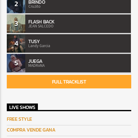
BRINDO
2
Cruzito
FLASH BACK
3
JEAN SALCEDO
TUSY
4
Landy Garcia
JUEGA
5
MADRiiNA
FULL TRACKLIST
LIVE SHOWS
FREE STYLE
COMPRA VENDE GANA