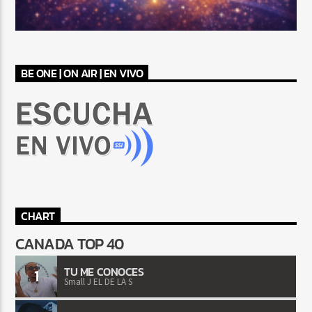
BE ONE | ON AIR | EN VIVO
CHART
CANADA TOP 40
TU ME CONOCES
1
Small J EL DE LA S