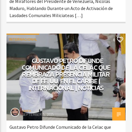
de Miraflores del Presidente de Venezuela, Nicolás
Maduro, Hablando Durante un Acto de Activación de
Lasdades Comunales Miliciateas […]
INTERNACIONAL
0
GUSTAVO PETRO DIFUNDE
COMUNICADO DE LA CELAC QUE
REMBRAZA PRESENCIA MILITAR
DE EE. UU. EN EL CARIBE |
INTERNACIONAL | NOTICIAS
rasco
SEPTEMBER 5, 2025
Gustavo Petro Difunde Comunicado de la Celac que