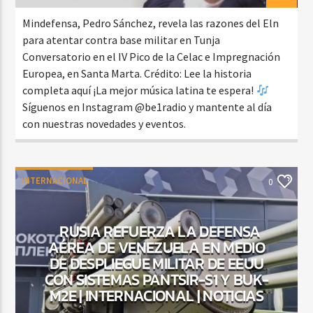
Mindefensa, Pedro Sánchez, revela las razones del Eln
para atentar contra base militar en Tunja
Conversatorio en el IV Pico de la Celac e Impregnación
Europea, en Santa Marta. Crédito: Lee la historia
completa aquí ¡La mejor música latina te espera!
Síguenos en Instagram @be1radio y mantente al día
con nuestras novedades y eventos.
INTERNACIONAL
0
RUSIA REFUERZA LA DEFENSA
AÉREA DE VENEZUELA EN MEDIO
DE DESPLIEGUE MILITAR DE EEUU
CON SISTEMAS PANTSIR-S1 Y BUK-
M2E | INTERNACIONAL | NOTICIAS