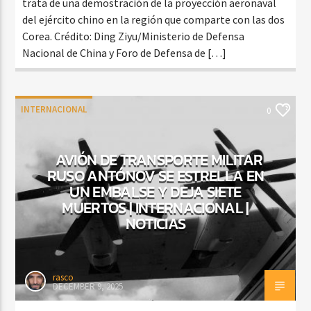
trata de una demostración de la proyección aeronaval
del ejército chino en la región que comparte con las dos
Corea. Crédito: Ding Ziyu/Ministerio de Defensa
Nacional de China y Foro de Defensa de […]
INTERNACIONAL
0
AVIÓN DE TRANSPORTE MILITAR
RUSO ANTÓNOV SE ESTRELLA EN
UN EMBALSE Y DEJA SIETE
MUERTOS | INTERNACIONAL |
NOTICIAS
rasco
DECEMBER 9, 2025