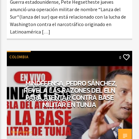
Guerra estadounidense, Pete Hegsetheste jueves
anunció una operación militar de nombre “Lanza del
Sur“(lanza del sur) que está relacionado con la lucha de
Washington contra el narcotráfico originado en
Latinoamérica […]
COLOMBIA
0
MINDEFENSA, PEDRO SÁNCHEZ,
REVELA LAS RAZONES DEL ELN
PARA ATENTAR CONTRA BASE
MILITAR EN TUNJA
Maria Henao
NOVEMBER 10, 2025