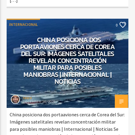
INTERNACIONAL
0
CHINA POSICIONA DOS
PORTAAVIONES CERCA DE COREA
DEL SUR: IMÁGENES SATELITALES
REVELAN CONCENTRACIÓN
MILITAR PARA POSIBLES
MANIOBRAS | INTERNACIONAL |
NOTICIAS
rasco
DECEMBER 26, 2025
China posiciona dos portaaviones cerca de Corea del Sur:
Imágenes satelitales revelan concentración militar
para posibles maniobras | Internacional | Noticias Se