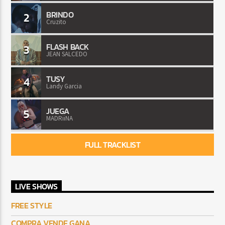
BRINDO
2
Cruzito
FLASH BACK
3
JEAN SALCEDO
TUSY
4
Landy Garcia
JUEGA
5
MADRiiNA
FULL TRACKLIST
LIVE SHOWS
FREE STYLE
COMPRA VENDE GANA