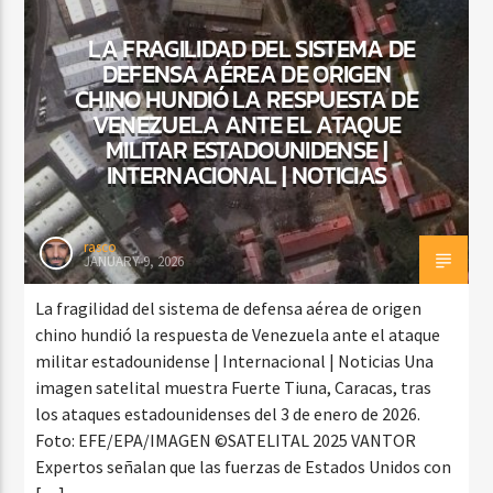
LA FRAGILIDAD DEL SISTEMA DE
DEFENSA AÉREA DE ORIGEN
CHINO HUNDIÓ LA RESPUESTA DE
CURRENT SHOW
SHOW DE BACHATA MATUTINO
VENEZUELA ANTE EL ATAQUE
MILITAR ESTADOUNIDENSE |
9:00 AM
12:00 PM
INTERNACIONAL | NOTICIAS
rasco
JANUARY 9, 2026
Beone Radio
La fragilidad del sistema de defensa aérea de origen
chino hundió la respuesta de Venezuela ante el ataque
militar estadounidense | Internacional | Noticias Una
imagen satelital muestra Fuerte Tiuna, Caracas, tras
los ataques estadounidenses del 3 de enero de 2026.
Foto: EFE/EPA/IMAGEN ©SATELITAL 2025 VANTOR
Expertos señalan que las fuerzas de Estados Unidos con
[…]