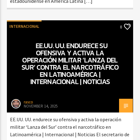
estadounidense en América Latina […]
INTERNACIONAL
0
EE.UU. UU. ENDURECE SU
OFENSIVA Y ACTIVA LA
OPERACIÓN MILITAR ‘LANZA DEL
SUR’ CONTRA EL NARCOTRÁFICO
EN LATINOAMÉRICA |
INTERNACIONAL | NOTICIAS
rasco
NOVEMBER 14, 2025
EE.UU. UU. endurece su ofensiva y activa la operación
militar ‘Lanza del Sur’ contra el narcotráfico en
Latinoamérica | Internacional | Noticias El secretario de