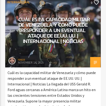
INTERNACIONAL
0
CUÁL ES LA CAPACIDAD MILITAR
DE VENEZUELA Y CÓMO PUEDE
RESPONDER A UN EVENTUAL
ATAQUE DE EE.UU. UU. |
INTERNACIONAL | NOTICIAS
rasco
NOVEMBER 14, 2025
Cuál es la capacidad militar de Venezuela y cómo puede
responder a un eventual ataque de EE.UU. UU. |
Internacional | Noticias La llegada del USS Gerald R.
Ford aguas cercanas a América Latina marca un hito en
las crecientes tensiones entre Estados Unidos y
Venezuela. Supone la mayor presencia militar