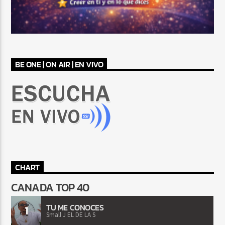
BE ONE | ON AIR | EN VIVO
CHART
CANADA TOP 40
TU ME CONOCES
1
Small J EL DE LA S