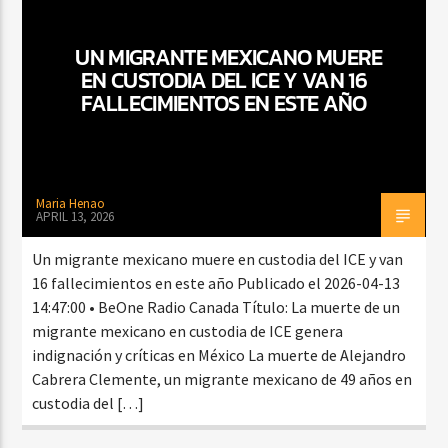
UN MIGRANTE MEXICANO MUERE
EN CUSTODIA DEL ICE Y VAN 16
CURRENT SHOW
FALLECIMIENTOS EN ESTE AÑO
BACHATA Y VALLENATO
9:00 AM
11:00 AM
Maria Henao
APRIL 13, 2026
Beone Radio
Un migrante mexicano muere en custodia del ICE y van
16 fallecimientos en este año Publicado el 2026-04-13
14:47:00 • BeOne Radio Canada Título: La muerte de un
migrante mexicano en custodia de ICE genera
indignación y críticas en México La muerte de Alejandro
Cabrera Clemente, un migrante mexicano de 49 años en
custodia del […]