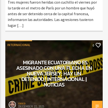
Tres mujeres fueron heridas con cuchillo el viernes por
la tarde en el metro de París por un hombre que huyó
antes de ser detenido cerca de la capital francesa,
informaron las autoridades. Las agresiones tuvieron
lugar […]
INTERNACIONAL
0
MIGRANTE ECUATORIANO ES
ASESINADO CON UNA FLECHA EN
NUEVA JERSEY; HAY UN
DETENIDO | INTERNACIONAL |
NOTICIAS
rasco
DECEMBER 22, 2025