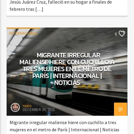
Jesús Juárez Cruz, falleció en su hogar a finales de
febrero tras […]
INTERNACIONAL
0
MIGRANTE IRREGULAR
MALIENSE HIERE CON CUCHILLO A
TRES MUJERES EN EL METRO DE
PARÍS | INTERNACIONAL |
NOTICIAS
rasco
DECEMBER 26, 2025
Migrante irregular maliense hiere con cuchillo a tres
mujeres en el metro de París | Internacional | Noticias