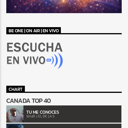
BE ONE | ON AIR | EN VIVO
CHART
CANADA TOP 40
TU ME CONOCES
1
Small J EL DE LA S