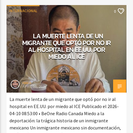
INTERNACIONAL
0
LA MUERTE LENTA DE UN
MIGRANTE QUE OPTÓ POR NO IR
AL HOSPITAL EN EE.UU. POR
MIEDO AL ICE
rasco
APRIL 10, 2026
La muerte lenta de un migrante que optó por no ir al
hospital en EE.UU. por miedo al ICE Publicado el 2026-
04-10 08:53:00 • BeOne Radio Canada Miedo a la
deportación: la trágica historia de un inmigrante
mexicano Un inmigrante mexicano sin documentación,