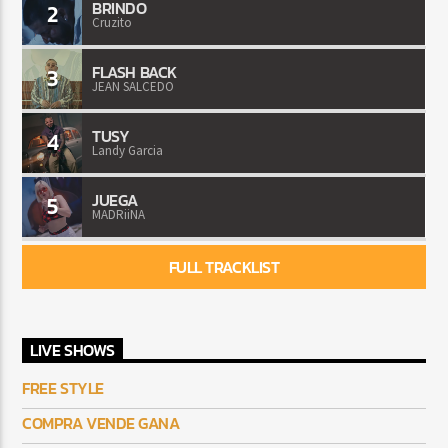
BRINDO
2
Cruzito
FLASH BACK
3
JEAN SALCEDO
TUSY
4
Landy Garcia
JUEGA
5
MADRiiNA
FULL TRACKLIST
LIVE SHOWS
FREE STYLE
COMPRA VENDE GANA