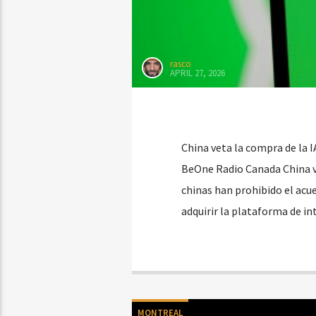
rasco
APRIL 27, 2026
China veta la compra de la I
BeOne Radio Canada China v
chinas han prohibido el acu
adquirir la plataforma de in
MONTREAL