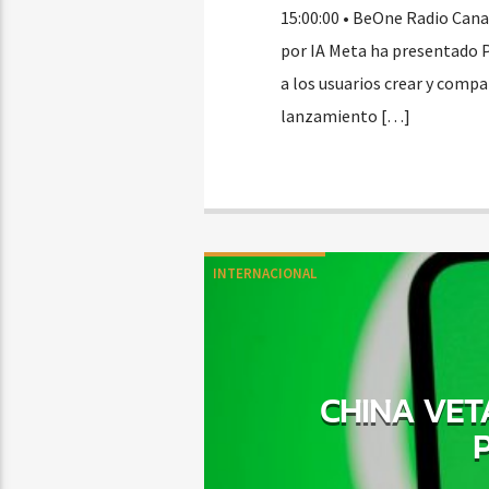
15:00:00 • BeOne Radio Can
por IA Meta ha presentado P
a los usuarios crear y compar
lanzamiento […]
INTERNACIONAL
CHINA VET