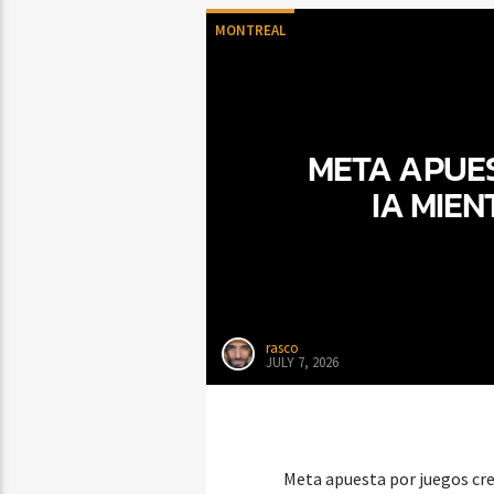
MONTREAL
META APUE
IA MIEN
rasco
JULY 7, 2026
Meta apuesta por juegos cre