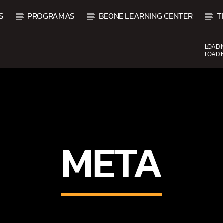
S
PROGRAMAS
BEONE LEARNING CENTER
T
LOADI
LOADI
CURRENT SHOW
SALSA MATUTINA
6:00 AM
9:00 AM
META