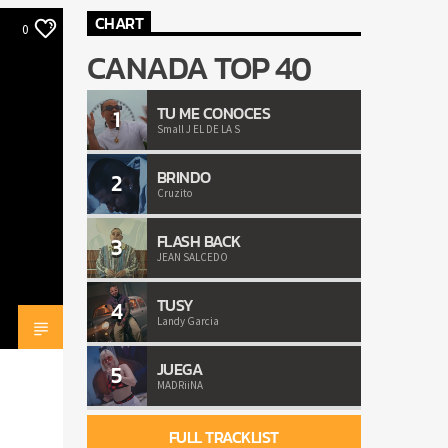
CHART
0
CANADA TOP 40
TU ME CONOCES
1
Small J EL DE LA S
BRINDO
2
Cruzito
FLASH BACK
3
JEAN SALCEDO
TUSY
4
Landy Garcia
JUEGA
5
MADRiiNA
FULL TRACKLIST