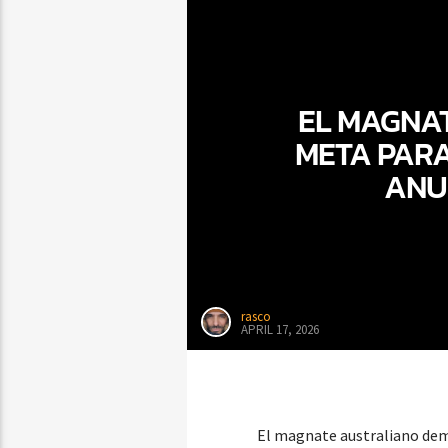
EL MAGNA
META PARA
ANU
rasco
APRIL 17, 2026
El magnate australiano dem