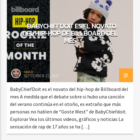
BABYCHIEFDOIT ES EL NOVATO
DEL HIP-HOP DE BILLBOARD DEL
MES
rasco
SEPTEMBER 15, 2025
BabyChiefDoit es el novato del hip-hop de Billboard del
mes A medida que el debate sobre si hubo una canción
del verano continúa en el otoño, es extraño que más
personas no hablen de “Goste West” de BabyChiefdoit.
Explorar Vea los últimos videos, gráficos y noticias La
sensación de rap de 17 años se ha […]