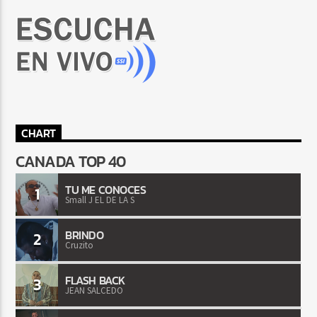
CHART
CANADA TOP 40
TU ME CONOCES
1
Small J EL DE LA S
BRINDO
2
Cruzito
FLASH BACK
3
JEAN SALCEDO