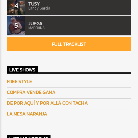
TUSY
4
Landy Garcia
JUEGA
5
MADRiiNA
FULL TRACKLIST
LIVE SHOWS
FREE STYLE
COMPRA VENDE GANA
DE POR AQUÍ Y POR ALLÁ CON TACHA
LA MESA NARANJA