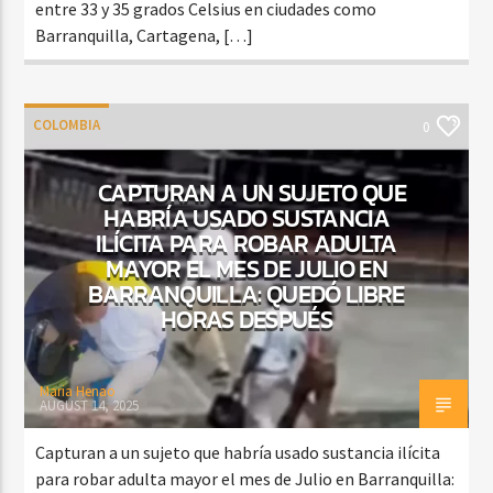
entre 33 y 35 grados Celsius en ciudades como
Barranquilla, Cartagena, […]
COLOMBIA
0
CAPTURAN A UN SUJETO QUE
HABRÍA USADO SUSTANCIA
ILÍCITA PARA ROBAR ADULTA
MAYOR EL MES DE JULIO EN
BARRANQUILLA: QUEDÓ LIBRE
HORAS DESPUÉS
Maria Henao
AUGUST 14, 2025
Capturan a un sujeto que habría usado sustancia ilícita
para robar adulta mayor el mes de Julio en Barranquilla: