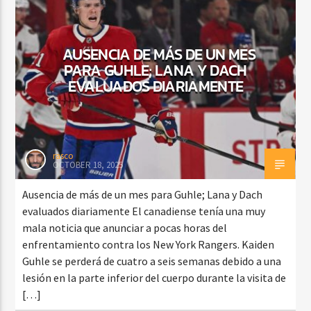
AUSENCIA DE MÁS DE UN MES
CURRENT SHOW
PARA GUHLE; LANA Y DACH
FIESTA DJ MIX
EVALUADOS DIARIAMENTE
9:00 PM
12:00 AM
rasco
OCTOBER 18, 2025
Beone Radio
Ausencia de más de un mes para Guhle; Lana y Dach
evaluados diariamente El canadiense tenía una muy
mala noticia que anunciar a pocas horas del
enfrentamiento contra los New York Rangers. Kaiden
Guhle se perderá de cuatro a seis semanas debido a una
lesión en la parte inferior del cuerpo durante la visita de
[…]