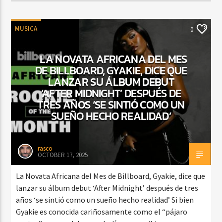
MUSICA
0
LA NOVATA AFRICANA DEL MES
DE BILLBOARD, GYAKIE, DICE QUE
LANZAR SU ÁLBUM DEBUT
‘AFTER MIDNIGHT’ DESPUÉS DE
TRES AÑOS ‘SE SINTIÓ COMO UN
SUEÑO HECHO REALIDAD’
rasco
OCTOBER 17, 2025
La Novata Africana del Mes de Billboard, Gyakie, dice que
lanzar su álbum debut ‘After Midnight’ después de tres
años ‘se sintió como un sueño hecho realidad’ Si bien
Gyakie es conocida cariñosamente como el “pájaro