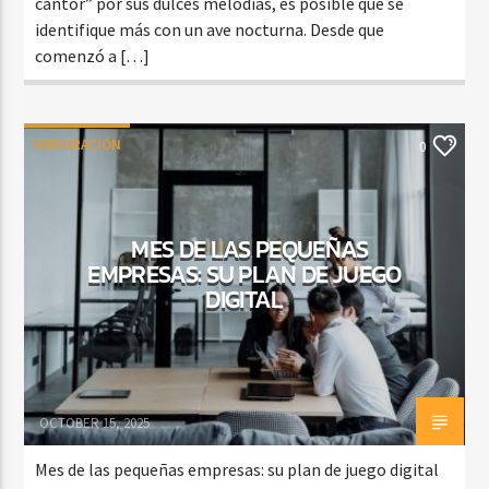
cantor” por sus dulces melodías, es posible que se
identifique más con un ave nocturna. Desde que
comenzó a […]
INMIGRACIÓN
0
MES DE LAS PEQUEÑAS
EMPRESAS: SU PLAN DE JUEGO
DIGITAL
OCTOBER 15, 2025
Mes de las pequeñas empresas: su plan de juego digital