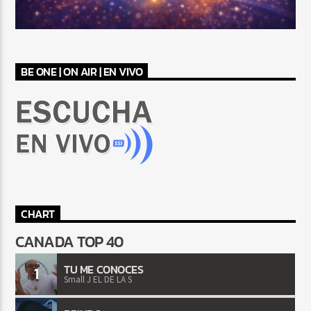
BE ONE | ON AIR | EN VIVO
CHART
CANADA TOP 40
TU ME CONOCES
1
Small J EL DE LA S