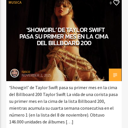
MUSICA
0
‘SHOWGIRL’ DE TAYLOR SWIFT
PASA SU PRIMER MES EN LA CIMA
DEL BILLBOARD 200
rasco
NOVEMBER 2, 2025
‘Showgirl’ de Taylor Swift pasa su primer mes en la cima
del Billboard 200 Taylor Swift La vida de una corista pasa
su primer mes en la cima de la lista Billboard 200,
mientras acumula su cuarta semana consecutiva en el
número 1 (en la lista del 8 de noviembre). Obtuvo
146.000 unidades de álbumes […]