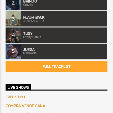
BRINDO
2
Cruzito
FLASH BACK
3
JEAN SALCEDO
TUSY
4
Landy Garcia
JUEGA
5
MADRiiNA
FULL TRACKLIST
LIVE SHOWS
FREE STYLE
COMPRA VENDE GANA