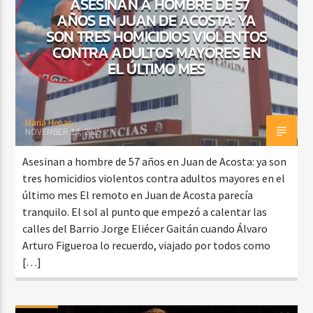
ASESINAN A HOMBRE DE 57
AÑOS EN JUAN DE ACOSTA: YA
SON TRES HOMICIDIOS VIOLENTOS
CONTRA ADULTOS MAYORES EN
EL ÚLTIMO MES
Maria Henao
NOVEMBER 14, 2025
Asesinan a hombre de 57 años en Juan de Acosta: ya son
tres homicidios violentos contra adultos mayores en el
último mes El remoto en Juan de Acosta parecía
tranquilo. El sol al punto que empezó a calentar las
calles del Barrio Jorge Eliécer Gaitán cuando Álvaro
Arturo Figueroa lo recuerdo, viajado por todos como
[…]