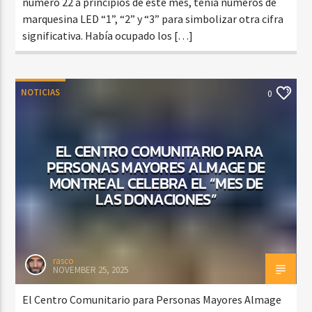
número 22 a principios de este mes, tenía números de
marquesina LED “1”, “2” y “3” para simbolizar otra cifra
significativa. Había ocupado los […]
NOTICIAS
0
EL CENTRO COMUNITARIO PARA
PERSONAS MAYORES ALMAGE DE
MONTREAL CELEBRA EL “MES DE
LAS DONACIONES”
rasco
NOVEMBER 25, 2025
El Centro Comunitario para Personas Mayores Almage