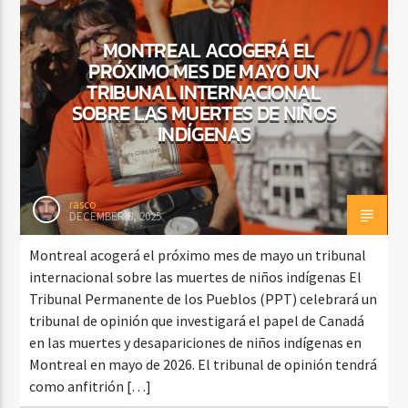
MONTREAL ACOGERÁ EL
PRÓXIMO MES DE MAYO UN
CURRENT SHOW
TRIBUNAL INTERNACIONAL
FIESTA DJ MIX
SOBRE LAS MUERTES DE NIÑOS
9:00 PM
12:00 AM
INDÍGENAS
rasco
DECEMBER 8, 2025
Beone Radio
Montreal acogerá el próximo mes de mayo un tribunal
internacional sobre las muertes de niños indígenas El
Tribunal Permanente de los Pueblos (PPT) celebrará un
tribunal de opinión que investigará el papel de Canadá
en las muertes y desapariciones de niños indígenas en
Montreal en mayo de 2026. El tribunal de opinión tendrá
como anfitrión […]