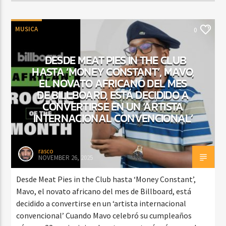
MUSICA
0
DESDE MEAT PIES IN THE CLUB
HASTA ‘MONEY CONSTANT’, MAVO,
EL NOVATO AFRICANO DEL MES
DE BILLBOARD, ESTÁ DECIDIDO A
CONVERTIRSE EN UN ‘ARTISTA
INTERNACIONAL CONVENCIONAL’
rasco
NOVEMBER 26, 2025
Desde Meat Pies in the Club hasta ‘Money Constant’,
Mavo, el novato africano del mes de Billboard, está
decidido a convertirse en un ‘artista internacional
convencional’ Cuando Mavo celebró su cumpleaños