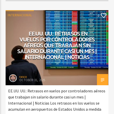
INTERNACIONAL
0
EE.UU. UU.: RETRASOS EN
VUELOS POR CONTROLADORES
AÉREOS QUE TRABAJAN SIN
SALARIO DURANTE CASI UN MES |
INTERNACIONAL | NOTICIAS
rasco
OCTOBER 31, 2025
EE.UU. UU.: Retrasos en vuelos por controladores aéreos
que trabajan sin salario durante casi un mes |
Internacional | Noticias Los retrasos en los vuelos se
acumulan en aeropuertos de Estados Unidos a medida