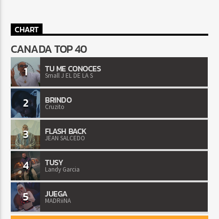
CHART
CANADA TOP 40
TU ME CONOCES
1
Small J EL DE LA S
BRINDO
2
Cruzito
FLASH BACK
3
JEAN SALCEDO
TUSY
4
Landy Garcia
JUEGA
5
MADRiiNA