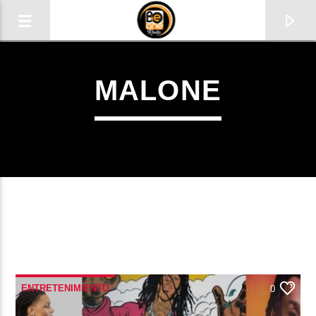
MALONE
CURRENT TRACK
TITLE
ENTRETENIMIENTO
0
ARTIST