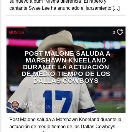
su nuevo álbum “Misma diferencia” El rapero y
cantante Swae Lee ha anunciado el lanzamiento […]
MUSICA
0
POST MALONE SALUDA A
MARSHAWN KNEELAND
DURANTE LA ACTUACIÓN
DE MEDIO TIEMPO DE LOS
DALLAS COWBOYS
rasco
NOVEMBER 28, 2025
Post Malone saluda a Marshawn Kneeland durante la
actuación de medio tiempo de los Dallas Cowboys