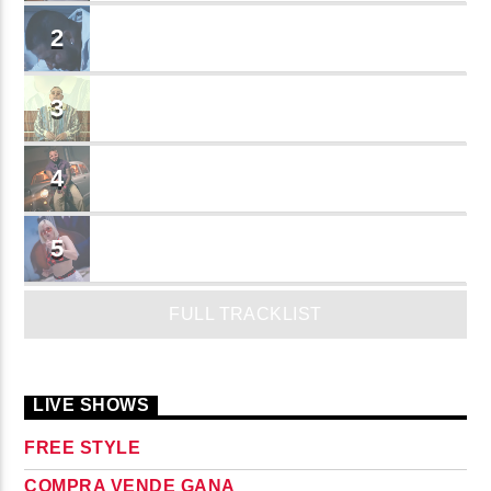
BRINDO
2
Cruzito
FLASH BACK
3
JEAN SALCEDO
TUSY
4
Landy Garcia
JUEGA
5
MADRiiNA
FULL TRACKLIST
LIVE SHOWS
FREE STYLE
COMPRA VENDE GANA