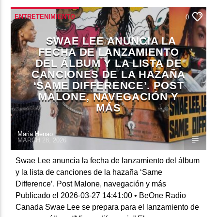
ENTRETENIMIENTO
0
SWAE LEE ANUNCIA LA
FECHA DE LANZAMIENTO
DEL ÁLBUM Y LA LISTA DE
CANCIONES DE LA HAZAÑA
‘SAME DIFFERENCE’. POST
MALONE, NAVEGACIÓN Y
MÁS
Maria Henao
MARCH 28, 2026
Swae Lee anuncia la fecha de lanzamiento del álbum
y la lista de canciones de la hazaña ‘Same
Difference’. Post Malone, navegación y más
Publicado el 2026-03-27 14:41:00 • BeOne Radio
Canada Swae Lee se prepara para el lanzamiento de