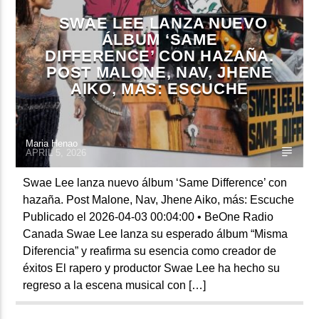
SWAE LEE LANZA NUEVO
ÁLBUM ‘SAME
DIFFERENCE’ CON HAZAÑA.
CURRENT SHOW
POST MALONE, NAV, JHENE
BALADAS Y VALLENATO
AIKO, MÁS: ESCUCHE
2:00 PM
5:00 PM
Maria Henao
APRIL 5, 2026
Beone Radio
Swae Lee lanza nuevo álbum ‘Same Difference’ con
hazaña. Post Malone, Nav, Jhene Aiko, más: Escuche
Publicado el 2026-04-03 00:04:00 • BeOne Radio
Canada Swae Lee lanza su esperado álbum “Misma
Diferencia” y reafirma su esencia como creador de
éxitos El rapero y productor Swae Lee ha hecho su
regreso a la escena musical con […]