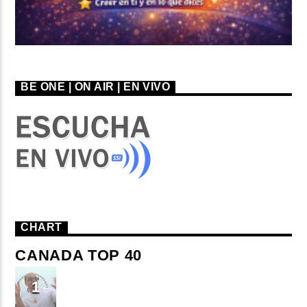
BE ONE | ON AIR | EN VIVO
CHART
CANADA TOP 40
TU ME CONOCES
1
Small J EL DE LA S