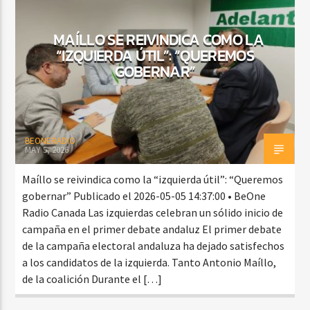
MAÍLLO SE REIVINDICA COMO LA
“IZQUIERDA ÚTIL”: “QUEREMOS
CURRENT SHOW
GOBERNAR”
TROPICAL RELAJADO
3:00 AM
6:00 AM
BEONERADIO
MAY 5, 2026
Beone Radio
Maíllo se reivindica como la “izquierda útil”: “Queremos
gobernar” Publicado el 2026-05-05 14:37:00 • BeOne
Radio Canada Las izquierdas celebran un sólido inicio de
campaña en el primer debate andaluz El primer debate
de la campaña electoral andaluza ha dejado satisfechos
a los candidatos de la izquierda. Tanto Antonio Maíllo,
de la coalición Durante el […]