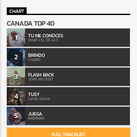
CHART
CANADA TOP 40
TU ME CONOCES
1
Small J EL DE LA S
BRINDO
2
Cruzito
FLASH BACK
3
JEAN SALCEDO
TUSY
4
Landy Garcia
JUEGA
5
MADRiiNA
FULL TRACKLIST