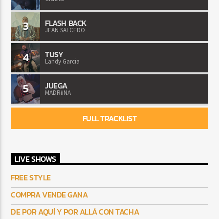
FLASH BACK
3
JEAN SALCEDO
TUSY
4
Landy Garcia
JUEGA
5
MADRiiNA
FULL TRACKLIST
LIVE SHOWS
FREE STYLE
COMPRA VENDE GANA
DE POR AQUÍ Y POR ALLÁ CON TACHA