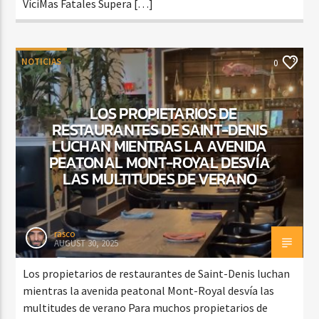
VíciMas Fatales Supera […]
NOTICIAS
0
LOS PROPIETARIOS DE
RESTAURANTES DE SAINT-DENIS
LUCHAN MIENTRAS LA AVENIDA
PEATONAL MONT-ROYAL DESVÍA
LAS MULTITUDES DE VERANO
rasco
AUGUST 30, 2025
Los propietarios de restaurantes de Saint-Denis luchan
mientras la avenida peatonal Mont-Royal desvía las
multitudes de verano Para muchos propietarios de