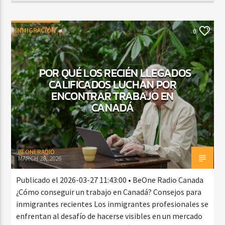
INMIGRACIÓN
0
POR QUÉ LOS RECIÉN LLEGADOS
CALIFICADOS LUCHAN POR
ENCONTRAR TRABAJO EN
CANADÁ
BEONERADIO
MARCH 28, 2026
Publicado el 2026-03-27 11:43:00 • BeOne Radio Canada
¿Cómo conseguir un trabajo en Canadá? Consejos para
inmigrantes recientes Los inmigrantes profesionales se
enfrentan al desafío de hacerse visibles en un mercado