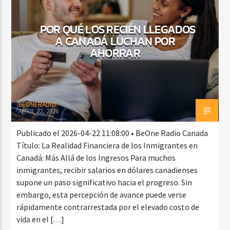
POR QUÉ LOS RECIÉN LLEGADOS
A CANADÁ LUCHAN POR
CURRENT SHOW
AHORRAR
FIESTA DJ MIX
9:00 PM
12:00 AM
BEONERADIO
APRIL 22, 2026
Beone Radio
Publicado el 2026-04-22 11:08:00 • BeOne Radio Canada
Título: La Realidad Financiera de los Inmigrantes en
Canadá: Más Allá de los Ingresos Para muchos
inmigrantes, recibir salarios en dólares canadienses
supone un paso significativo hacia el progreso. Sin
embargo, esta percepción de avance puede verse
rápidamente contrarrestada por el elevado costo de
vida en el […]