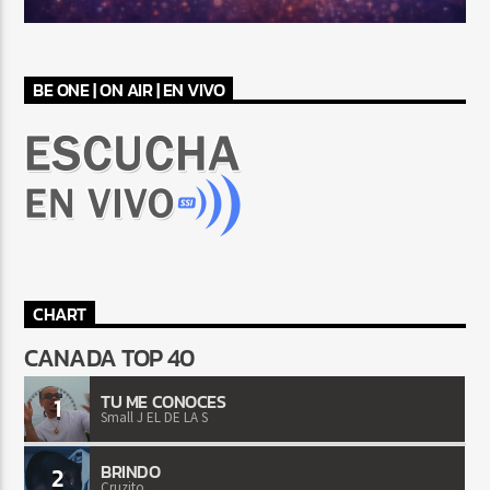
BE ONE | ON AIR | EN VIVO
CHART
CANADA TOP 40
TU ME CONOCES
1
Small J EL DE LA S
BRINDO
2
Cruzito