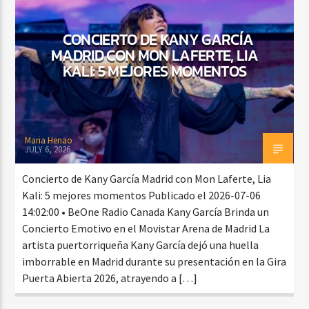
CONCIERTO DE KANY GARCÍA
MADRID CON MON LAFERTE, LIA
CURRENT SHOW
KALI: 5 MEJORES MOMENTOS
BALADAS Y VALLENATO
2:00 PM
5:00 PM
Maria Henao
JULY 6, 2026
Beone Radio
Concierto de Kany García Madrid con Mon Laferte, Lia
Kali: 5 mejores momentos Publicado el 2026-07-06
14:02:00 • BeOne Radio Canada Kany García Brinda un
Concierto Emotivo en el Movistar Arena de Madrid La
artista puertorriqueña Kany García dejó una huella
imborrable en Madrid durante su presentación en la Gira
Puerta Abierta 2026, atrayendo a […]