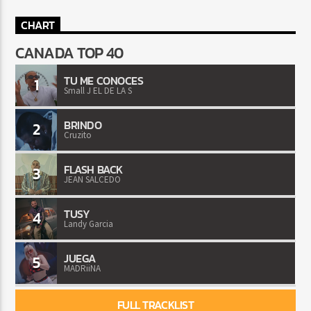
CHART
CANADA TOP 40
TU ME CONOCES
1
Small J EL DE LA S
BRINDO
2
Cruzito
FLASH BACK
3
JEAN SALCEDO
TUSY
4
Landy Garcia
JUEGA
5
MADRiiNA
FULL TRACKLIST