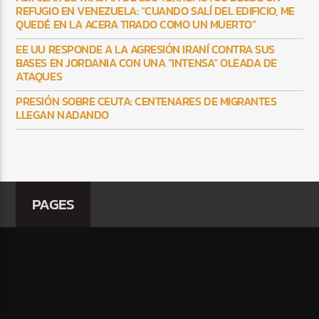
REFUGIO EN VENEZUELA: “CUANDO SALÍ DEL EDIFICIO, ME
QUEDÉ EN LA ACERA TIRADO COMO UN MUERTO”
EE UU RESPONDE A LA AGRESIÓN IRANÍ CONTRA SUS
BASES EN JORDANIA CON UNA “INTENSA” OLEADA DE
ATAQUES
PRESIÓN SOBRE CEUTA: CENTENARES DE MIGRANTES
LLEGAN NADANDO
PAGES