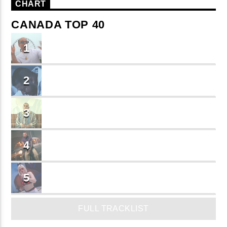
CHART
CANADA TOP 40
TU ME CONOCES
1
Small J EL DE LA S
BRINDO
2
Cruzito
FLASH BACK
3
JEAN SALCEDO
TUSY
4
Landy Garcia
JUEGA
5
MADRiiNA
FULL TRACKLIST