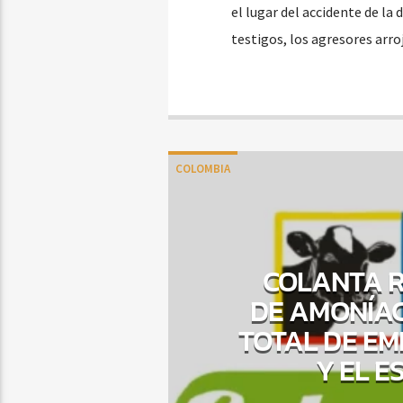
el lugar del accidente de l
testigos, los agresores arr
COLOMBIA
COLANTA R
DE AMONÍA
TOTAL DE EM
Y EL E