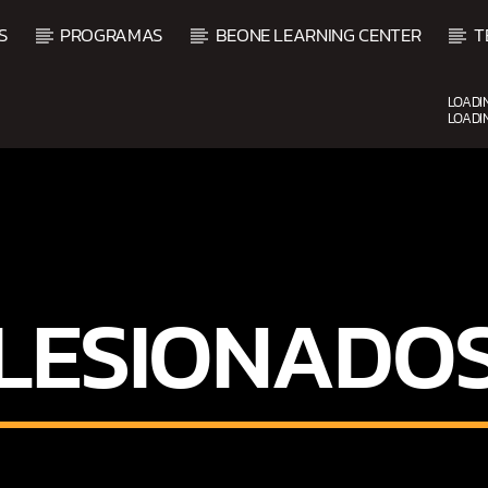
S
PROGRAMAS
BEONE LEARNING CENTER
T
LOADI
LOADI
CURRENT SHOW
FIESTA DJ MIX
9:00 PM
12:00 AM
LESIONADO