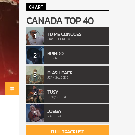
CHART
CANADA TOP 40
TU ME CONOCES
1
Small J EL DE LA S
BRINDO
2
Cruzito
FLASH BACK
3
JEAN SALCEDO
TUSY
4
Landy Garcia
JUEGA
5
MADRiiNA
FULL TRACKLIST