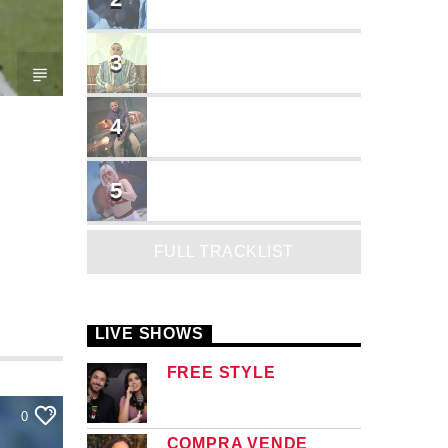
Cruzito
FLASH BACK
3
JEAN SALCEDO
TUSY
4
Landy Garcia
JUEGA
5
MADRiiNA
FULL TRACKLIST
LIVE SHOWS
FREE STYLE
0
COMPRA VENDE