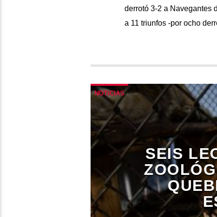
derrotó 3-2 a Navegantes d
a 11 triunfos -por ocho der
NOTICIAS
SEIS L
ZOOLÓG
QUEB
E