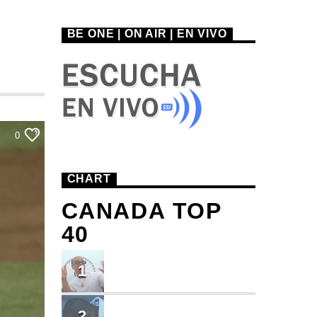
BE ONE | ON AIR | EN VIVO
0
CHART
CANADA TOP
40
TU ME CONOCES
1
Small J EL DE LA S
BRINDO
2