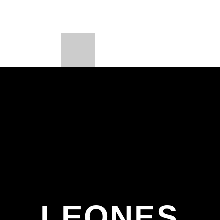
PORTES
PROGRAMAS
BEONE LEARNI
LOADING TITLE
BE
LOADING ARTIST
CURRENT SHOW
FIESTA DJ MIX
9:00 PM
12:00 AM
LEONES