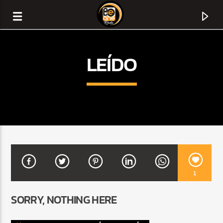
LEÍDO
1
CURRENT TRACK
SORRY, NOTHING HERE
TITLE
ARTIST