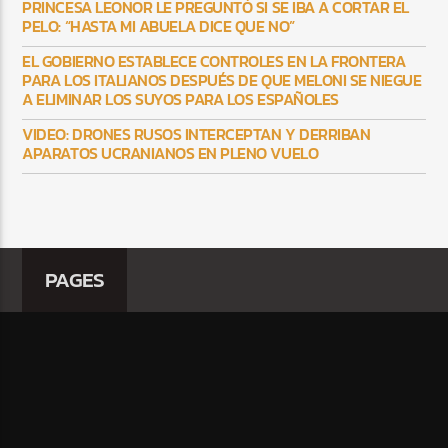
PRINCESA LEONOR LE PREGUNTÓ SI SE IBA A CORTAR EL
PELO: “HASTA MI ABUELA DICE QUE NO”
EL GOBIERNO ESTABLECE CONTROLES EN LA FRONTERA
PARA LOS ITALIANOS DESPUÉS DE QUE MELONI SE NIEGUE
A ELIMINAR LOS SUYOS PARA LOS ESPAÑOLES
VIDEO: DRONES RUSOS INTERCEPTAN Y DERRIBAN
APARATOS UCRANIANOS EN PLENO VUELO
PAGES