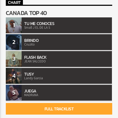
CHART
CANADA TOP 40
TU ME CONOCES
1
Small J EL DE LA S
BRINDO
2
Cruzito
FLASH BACK
3
JEAN SALCEDO
TUSY
4
Landy Garcia
JUEGA
5
MADRiiNA
FULL TRACKLIST