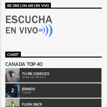
BE ONE | ON AIR | EN VIVO
CHART
CANADA TOP 40
TU ME CONOCES
1
Small J EL DE LA S
BRINDO
2
Cruzito
FLASH BACK
3