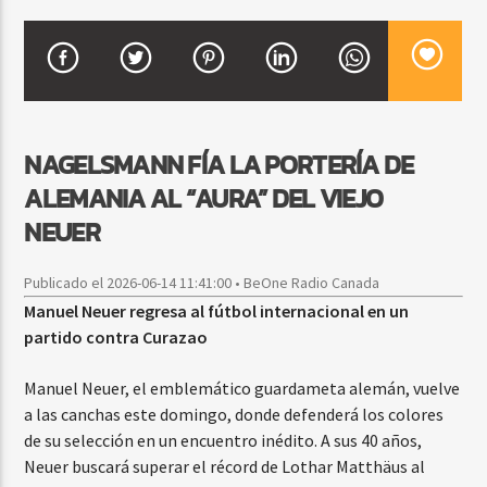
CURRENT SHOW
BACHATA PARA EL CAMINO
5:00 PM
7:00 PM
NAGELSMANN FÍA LA PORTERÍA DE
ALEMANIA AL “AURA” DEL VIEJO
NEUER
Beone Radio
Publicado el 2026-06-14 11:41:00 • BeOne Radio Canada
Manuel Neuer regresa al fútbol internacional en un
partido contra Curazao
Manuel Neuer, el emblemático guardameta alemán, vuelve
a las canchas este domingo, donde defenderá los colores
de su selección en un encuentro inédito. A sus 40 años,
Neuer buscará superar el récord de Lothar Matthäus al