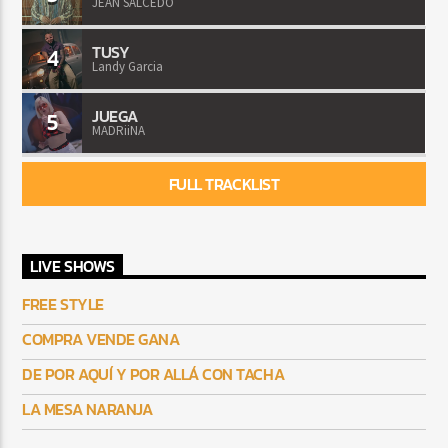
JEAN SALCEDO
TUSY
4
Landy Garcia
JUEGA
5
MADRiiNA
FULL TRACKLIST
LIVE SHOWS
FREE STYLE
COMPRA VENDE GANA
DE POR AQUÍ Y POR ALLÁ CON TACHA
LA MESA NARANJA