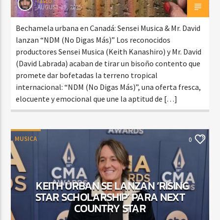
rasco
AUGUST 19, 2025
Bechamela urbana en Canadá: Sensei Musica & Mr. David
lanzan “NDM (No Digas Más)” Los reconocidos
productores Sensei Musica (Keith Kanashiro) y Mr. David
(David Labrada) acaban de tirar un bisoño contento que
promete dar bofetadas la terreno tropical
internacional: “NDM (No Digas Más)”, una oferta fresca,
elocuente y emocional que une la aptitud de […]
MUSICA
0
KEITH URBAN SE LANZAN ‘RISING
STAR SCHOLARSHIP’ PARA NEXT
COUNTRY STAR