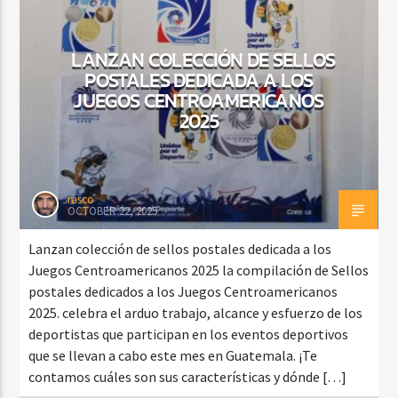
LANZAN COLECCIÓN DE SELLOS
POSTALES DEDICADA A LOS
CURRENT SHOW
FIESTA DJ MIX
JUEGOS CENTROAMERICANOS
2025
9:00 PM
12:00 AM
rasco
OCTOBER 22, 2025
Beone Radio
Lanzan colección de sellos postales dedicada a los
Juegos Centroamericanos 2025 la compilación de Sellos
postales dedicados a los Juegos Centroamericanos
2025. celebra el arduo trabajo, alcance y esfuerzo de los
deportistas que participan en los eventos deportivos
que se llevan a cabo este mes en Guatemala. ¡Te
contamos cuáles son sus características y dónde […]