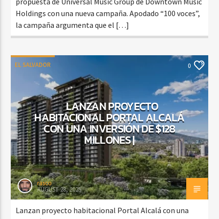
propuesta de Universal Music Group de Downtown Music
Holdings con una nueva campaña. Apodado “100 voces”,
la campaña argumenta que el […]
EL SALVADOR
0
LANZAN PROYECTO
HABITACIONAL PORTAL ALCALÁ
CON UNA INVERSIÓN DE $128
MILLONES |
rasco
AUGUST 28, 2025
Lanzan proyecto habitacional Portal Alcalá con una