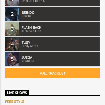
Small J EL DE LA S
BRINDO
2
Cruzito
FLASH BACK
3
JEAN SALCEDO
TUSY
4
Landy Garcia
JUEGA
5
MADRiiNA
FULL TRACKLIST
LIVE SHOWS
FREE STYLE