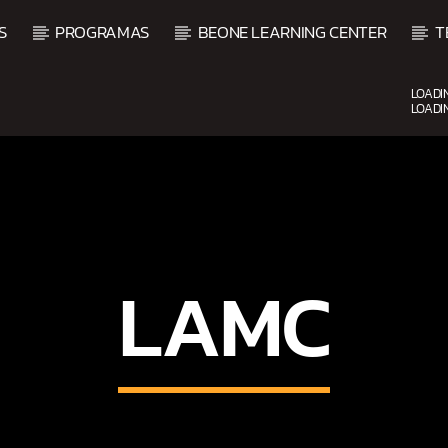
S
PROGRAMAS
BEONE LEARNING CENTER
T
LOADI
LOADI
UPCOMING SHOW
LAMC
INO
URBANO EN HORARIO 
7:00 PM
9:00 PM