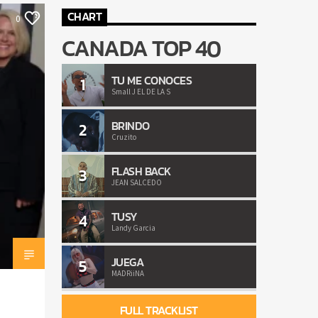
CHART
0
CANADA TOP 40
TU ME CONOCES
1
Small J EL DE LA S
BRINDO
2
Cruzito
FLASH BACK
3
JEAN SALCEDO
TUSY
4
Landy Garcia
JUEGA
5
MADRiiNA
FULL TRACKLIST