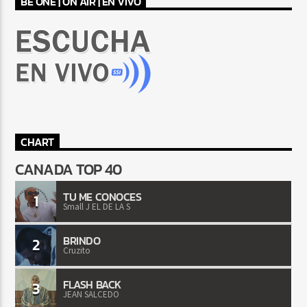
BE ONE | ON AIR | EN VIVO
CHART
CANADA TOP 40
TU ME CONOCES
1
Small J EL DE LA S
BRINDO
2
Cruzito
FLASH BACK
3
JEAN SALCEDO