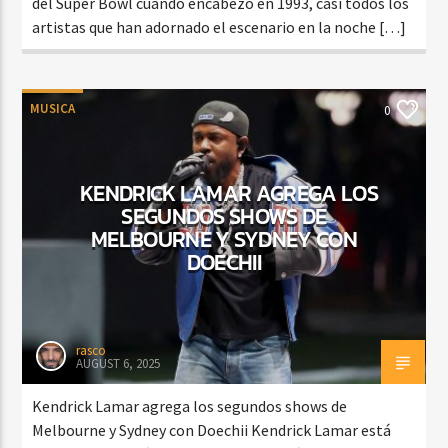
del Super Bowl cuando encabezó en 1993, casi todos los
artistas que han adornado el escenario en la noche […]
MUSICA
0
KENDRICK LAMAR AGREGA LOS
SEGUNDOS SHOWS DE
MELBOURNE Y SYDNEY CON
DOECHII
rasco
AUGUST 6, 2025
Kendrick Lamar agrega los segundos shows de
Melbourne y Sydney con Doechii Kendrick Lamar está