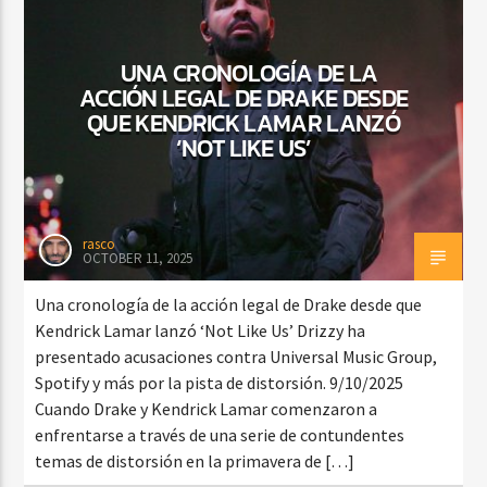
UNA CRONOLOGÍA DE LA
ACCIÓN LEGAL DE DRAKE DESDE
CURRENT SHOW
FIESTA DJ MIX
QUE KENDRICK LAMAR LANZÓ
‘NOT LIKE US’
9:00 PM
12:00 AM
rasco
OCTOBER 11, 2025
Beone Radio
Una cronología de la acción legal de Drake desde que
Kendrick Lamar lanzó ‘Not Like Us’ Drizzy ha
presentado acusaciones contra Universal Music Group,
Spotify y más por la pista de distorsión. 9/10/2025
Cuando Drake y Kendrick Lamar comenzaron a
enfrentarse a través de una serie de contundentes
temas de distorsión en la primavera de […]