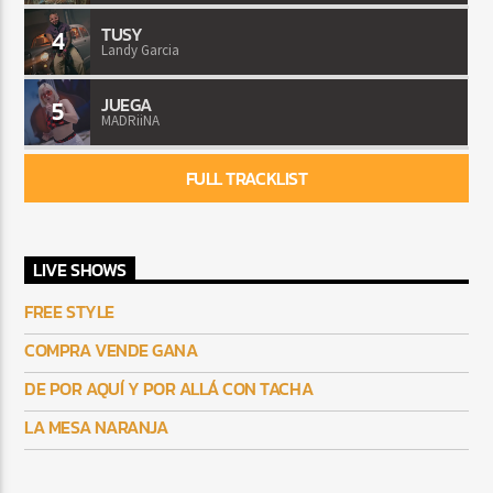
TUSY
4
Landy Garcia
JUEGA
5
MADRiiNA
FULL TRACKLIST
LIVE SHOWS
FREE STYLE
COMPRA VENDE GANA
DE POR AQUÍ Y POR ALLÁ CON TACHA
LA MESA NARANJA