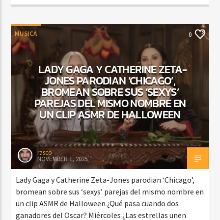
MUSICA
0
LADY GAGA Y CATHERINE ZETA-
JONES PARODIAN ‘CHICAGO’,
BROMEAN SOBRE SUS ‘SEXYS’
PAREJAS DEL MISMO NOMBRE EN
UN CLIP ASMR DE HALLOWEEN
rasco
NOVEMBER 1, 2025
Lady Gaga y Catherine Zeta-Jones parodian ‘Chicago’,
bromean sobre sus ‘sexys’ parejas del mismo nombre en
un clip ASMR de Halloween ¿Qué pasa cuando dos
ganadores del Oscar? Miércoles ¿Las estrellas unen