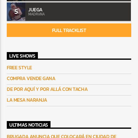
JUEGA
5
MADRiiNA
FULL TRACKLIST
LIVE SHOWS
FREE STYLE
COMPRA VENDE GANA
DE POR AQUÍ Y POR ALLÁ CON TACHA
LA MESA NARANJA
ULTIMAS NOTICIAS
BRUGADA ANUNCIA QUE COLOCARÁ EN CIUDAD DE