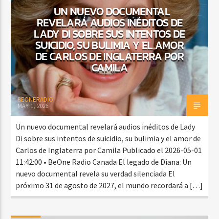
UN NUEVO DOCUMENTAL
REVELARÁ AUDIOS INÉDITOS DE
LADY DI SOBRE SUS INTENTOS DE
CURRENT SHOW
SUICIDIO, SU BULIMIA Y EL AMOR
FREE STYLE
DE CARLOS DE INGLATERRA POR
CAMILA
7:00 PM
9:00 PM
BEONERADIO
MAY 1, 2026
Beone Radio
Un nuevo documental revelará audios inéditos de Lady
Di sobre sus intentos de suicidio, su bulimia y el amor de
Carlos de Inglaterra por Camila Publicado el 2026-05-01
11:42:00 • BeOne Radio Canada El legado de Diana: Un
nuevo documental revela su verdad silenciada El
próximo 31 de agosto de 2027, el mundo recordará a […]