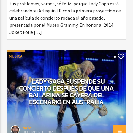
tus problemas, vamos, sé feliz, porque Lady Gaga está
celebrando su Arlequín LP con la primera proyección de
una película de concierto rodada el año pasado,
presentada por el Museo Grammy. En honor al 2024
Joker: Folie […]
MUSICA
0
LADY GAGA SUSPENDE SU
CONCIERTO DESPUÉS DE QUE UNA
BAILARINA SE CAYERA DEL
ESCENARIO EN AUSTRALIA
rasco
DECEMBER 13, 2025