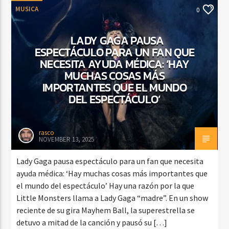
MUSICA
0
LADY GAGA PAUSA
ESPECTÁCULO PARA UN FAN QUE
NECESITA AYUDA MÉDICA: ‘HAY
MUCHAS COSAS MÁS
IMPORTANTES QUE EL MUNDO
DEL ESPECTÁCULO’
rasco
NOVEMBER 13, 2025
Lady Gaga pausa espectáculo para un fan que necesita
ayuda médica: ‘Hay muchas cosas más importantes que
el mundo del espectáculo’ Hay una razón por la que
Little Monsters llama a Lady Gaga “madre”. En un show
reciente de su gira Mayhem Ball, la superestrella se
detuvo a mitad de la canción y pausó su […]