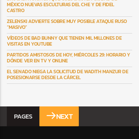
MÉXICO NUEVAS ESCULTURAS DEL CHE Y DE FIDEL
CASTRO
ZELENSKI ADVIERTE SOBRE MUY POSIBLE ATAQUE RUSO
“MASIVO”
VÍDEOS DE BAD BUNNY QUE TIENEN MIL MILLONES DE
VISITAS EN YOUTUBE
PARTIDOS AMISTOSOS DE HOY, MIÉRCOLES 29: HORARIO Y
DÓNDE VER EN TV Y ONLINE
EL SENADO NIEGA LA SOLICITUD DE WADITH MANZUR DE
POSESIONARSE DESDE LA CÁRCEL
NEXT
PAGES