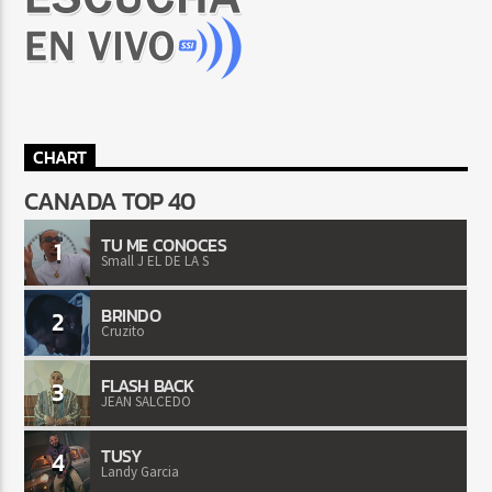
CHART
CANADA TOP 40
TU ME CONOCES
1
Small J EL DE LA S
BRINDO
2
Cruzito
FLASH BACK
3
JEAN SALCEDO
TUSY
4
Landy Garcia