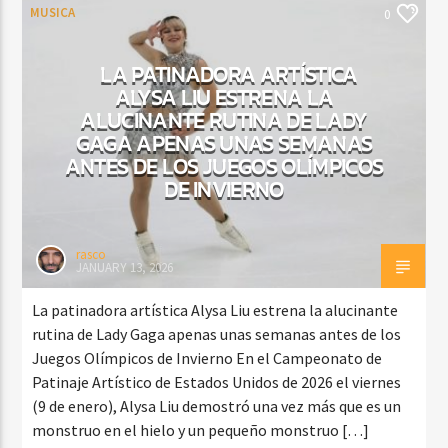
MUSICA
0
LA PATINADORA ARTÍSTICA
ALYSA LIU ESTRENA LA
ALUCINANTE RUTINA DE LADY
GAGA APENAS UNAS SEMANAS
ANTES DE LOS JUEGOS OLÍMPICOS
DE INVIERNO
rasco
JANUARY 13, 2026
La patinadora artística Alysa Liu estrena la alucinante
rutina de Lady Gaga apenas unas semanas antes de los
Juegos Olímpicos de Invierno En el Campeonato de
Patinaje Artístico de Estados Unidos de 2026 el viernes
(9 de enero), Alysa Liu demostró una vez más que es un
monstruo en el hielo y un pequeño monstruo […]