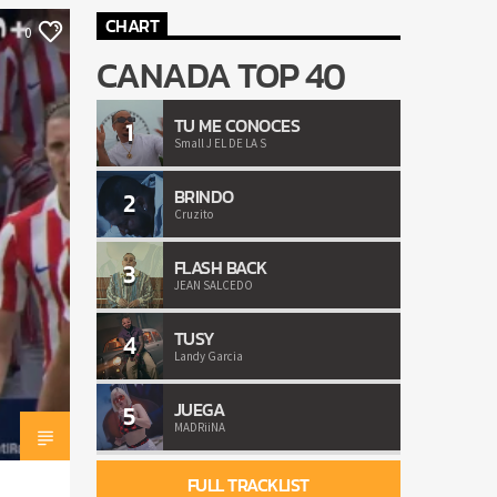
CHART
0
CANADA TOP 40
TU ME CONOCES
1
Small J EL DE LA S
BRINDO
2
Cruzito
FLASH BACK
3
JEAN SALCEDO
TUSY
4
Landy Garcia
JUEGA
5
MADRiiNA
FULL TRACKLIST