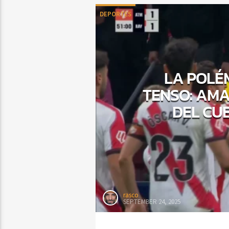
DEPORTES
LA POLÉM
TENSO: AMA
DEL CU
rasco
SEPTEMBER 24, 2025