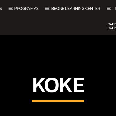
S
PROGRAMAS
BEONE LEARNING CENTER
T
LOADI
LOADI
CURRENT SHOW
SALSA MATUTINA
6:00 AM
9:00 AM
KOKE