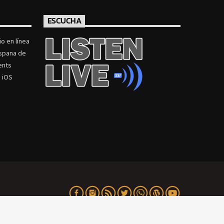
ESCUCHA
o en línea
ispana de
ents
 iOS