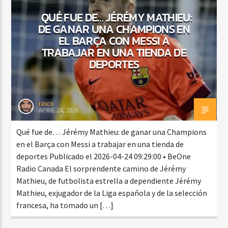
QUÉ FUE DE… JÉRÉMY MATHIEU:
DE GANAR UNA CHAMPIONS EN
EL BARÇA CON MESSI A
CURRENT SHOW
TRABAJAR EN UNA TIENDA DE
FIESTA DJ MIX
DEPORTES
9:00 PM
12:00 AM
rasco
APRIL 24, 2026
Beone Radio
Qué fue de… Jérémy Mathieu: de ganar una Champions
en el Barça con Messi a trabajar en una tienda de
deportes Publicado el 2026-04-24 09:29:00 • BeOne
Radio Canada El sorprendente camino de Jérémy
Mathieu, de futbolista estrella a dependiente Jérémy
Mathieu, exjugador de la Liga española y de la selección
francesa, ha tomado un […]