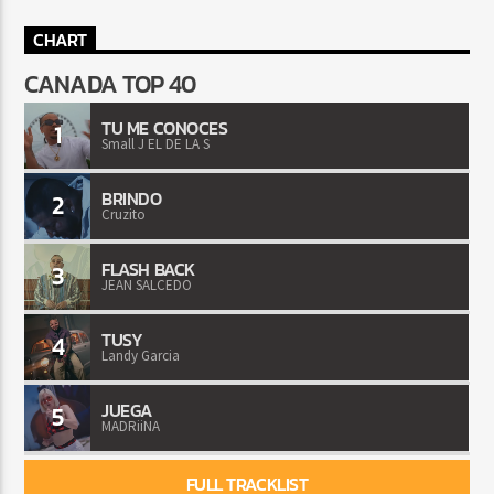
CHART
CANADA TOP 40
TU ME CONOCES
1
Small J EL DE LA S
BRINDO
2
Cruzito
FLASH BACK
3
JEAN SALCEDO
TUSY
4
Landy Garcia
JUEGA
5
MADRiiNA
FULL TRACKLIST