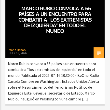
MARCO RUBIO CONVOCA A 66
PAÍSES A UN ENCUENTRO PARA
COMBATIR A “LOS EXTREMISTAS
CURRENT SHOW
DE IZQUIERDA” EN TODO EL
BALADAS ROMÁNTICAS
MUNDO
4:00 AM
6:00 AM
Maria Henao
JULY 16, 2026
Beone Radio
Marco Rubio convoca a 66 países a un encuentro para
combatir a “los extremistas de izquierda” en todo el
mundo Publicado el 2026-07-16 10:30:00 • BeOne Radio
Canada Cumbre en Washington: Estados Unidos Alerta
sobre el Resurgimiento del Terrorismo Político de
Izquierda Este jueves, el secretario de Estado, Marco
Rubio, inauguró en Washington una cumbre […]