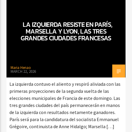
LA IZQUIERDA RESISTE EN PARÍS,
MARSELLA Y LYON, LAS TRES
GRANDES CIUDADES FRANCESAS
Maria Henao
MARCH 22, 2026
La izquierda contuvo el aliento y respiró aliviada con las
primeras proyecciones de la segunda vuelta de las
elecciones municipales de Francia de este domingo. Las
tres grandes ciudades del país permanecerán en manos
de la izquierda con resultados netamente ganadores.
París será para la candidatura del socialista Emmanuel
Grégoire, continuista de Anne Hidalgo; Marsella […]