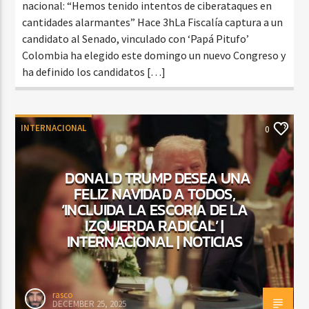
nacional: “Hemos tenido intentos de ciberataques en
cantidades alarmantes” Hace 3hLa Fiscalía captura a un
candidato al Senado, vinculado con ‘Papá Pitufo’
Colombia ha elegido este domingo un nuevo Congreso y
ha definido los candidatos […]
INTERNACIONAL
0
DONALD TRUMP DESEA UNA
FELIZ NAVIDAD A TODOS,
‘INCLUIDA LA ESCORIA DE LA
IZQUIERDA RADICAL’ |
INTERNACIONAL | NOTICIAS
rasco
DECEMBER 25, 2025