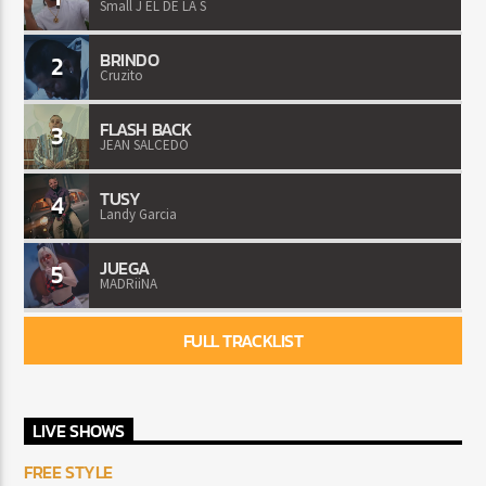
Small J EL DE LA S
BRINDO
2
Cruzito
FLASH BACK
3
JEAN SALCEDO
TUSY
4
Landy Garcia
JUEGA
5
MADRiiNA
FULL TRACKLIST
LIVE SHOWS
FREE STYLE