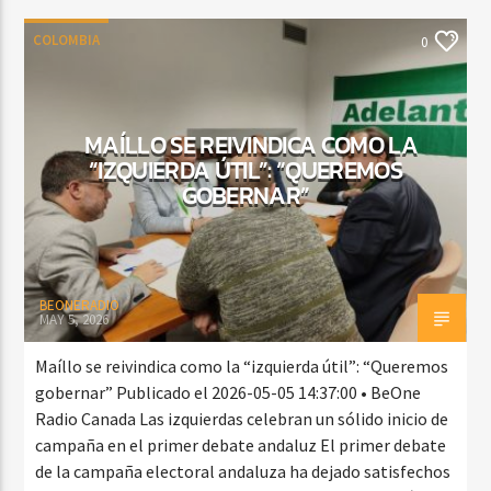
COLOMBIA
0
MAÍLLO SE REIVINDICA COMO LA
“IZQUIERDA ÚTIL”: “QUEREMOS
GOBERNAR”
BEONERADIO
MAY 5, 2026
Maíllo se reivindica como la “izquierda útil”: “Queremos
gobernar” Publicado el 2026-05-05 14:37:00 • BeOne
Radio Canada Las izquierdas celebran un sólido inicio de
campaña en el primer debate andaluz El primer debate
de la campaña electoral andaluza ha dejado satisfechos