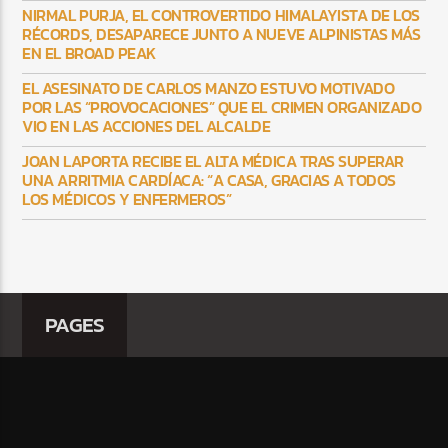
NIRMAL PURJA, EL CONTROVERTIDO HIMALAYISTA DE LOS
RÉCORDS, DESAPARECE JUNTO A NUEVE ALPINISTAS MÁS
EN EL BROAD PEAK
EL ASESINATO DE CARLOS MANZO ESTUVO MOTIVADO
POR LAS “PROVOCACIONES” QUE EL CRIMEN ORGANIZADO
VIO EN LAS ACCIONES DEL ALCALDE
JOAN LAPORTA RECIBE EL ALTA MÉDICA TRAS SUPERAR
UNA ARRITMIA CARDÍACA: “A CASA, GRACIAS A TODOS
LOS MÉDICOS Y ENFERMEROS”
PAGES