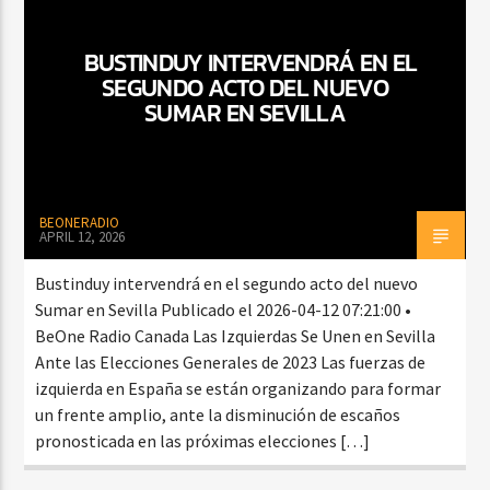
BUSTINDUY INTERVENDRÁ EN EL
SEGUNDO ACTO DEL NUEVO
CURRENT SHOW
SUMAR EN SEVILLA
BALADAS Y VALLENATO
3:00 PM
5:00 PM
BEONERADIO
APRIL 12, 2026
Beone Radio
Bustinduy intervendrá en el segundo acto del nuevo
Sumar en Sevilla Publicado el 2026-04-12 07:21:00 •
BeOne Radio Canada Las Izquierdas Se Unen en Sevilla
Ante las Elecciones Generales de 2023 Las fuerzas de
izquierda en España se están organizando para formar
un frente amplio, ante la disminución de escaños
pronosticada en las próximas elecciones […]