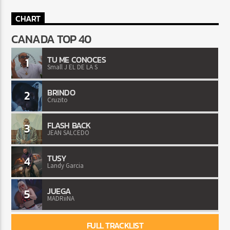
CHART
CANADA TOP 40
TU ME CONOCES
1
Small J EL DE LA S
BRINDO
2
Cruzito
FLASH BACK
3
JEAN SALCEDO
TUSY
4
Landy Garcia
JUEGA
5
MADRiiNA
FULL TRACKLIST