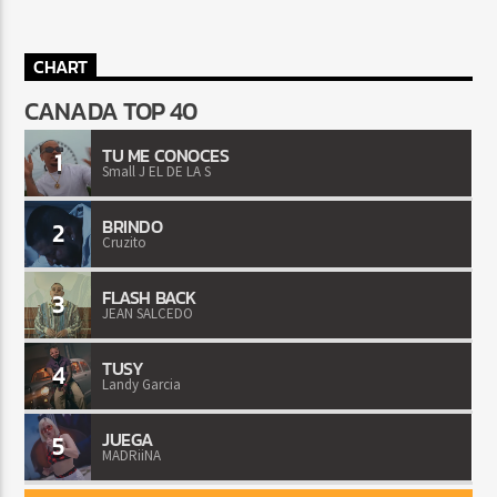
CHART
CANADA TOP 40
TU ME CONOCES
1
Small J EL DE LA S
BRINDO
2
Cruzito
FLASH BACK
3
JEAN SALCEDO
TUSY
4
Landy Garcia
JUEGA
5
MADRiiNA