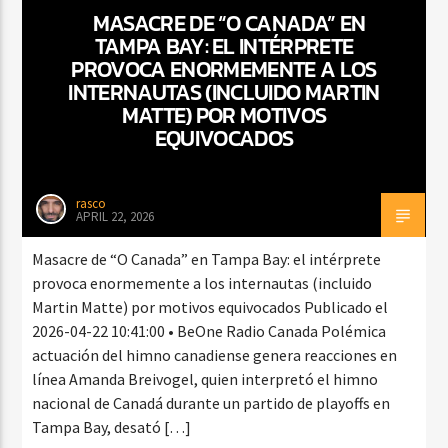
MASACRE DE “O CANADA” EN
TAMPA BAY: EL INTÉRPRETE
PROVOCA ENORMEMENTE A LOS
CURRENT SHOW
INTERNAUTAS (INCLUIDO MARTIN
BALADAS ROMÁNTICAS
MATTE) POR MOTIVOS
EQUIVOCADOS
4:00 AM
6:00 AM
rasco
APRIL 22, 2026
Beone Radio
Masacre de “O Canada” en Tampa Bay: el intérprete
provoca enormemente a los internautas (incluido
Martin Matte) por motivos equivocados Publicado el
2026-04-22 10:41:00 • BeOne Radio Canada Polémica
actuación del himno canadiense genera reacciones en
línea Amanda Breivogel, quien interpretó el himno
nacional de Canadá durante un partido de playoffs en
Tampa Bay, desató […]