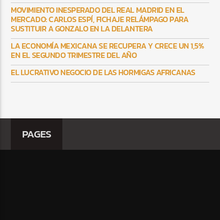
MOVIMIENTO INESPERADO DEL REAL MADRID EN EL
MERCADO: CARLOS ESPÍ, FICHAJE RELÁMPAGO PARA
SUSTITUIR A GONZALO EN LA DELANTERA
LA ECONOMÍA MEXICANA SE RECUPERA Y CRECE UN 1,5%
EN EL SEGUNDO TRIMESTRE DEL AÑO
EL LUCRATIVO NEGOCIO DE LAS HORMIGAS AFRICANAS
PAGES