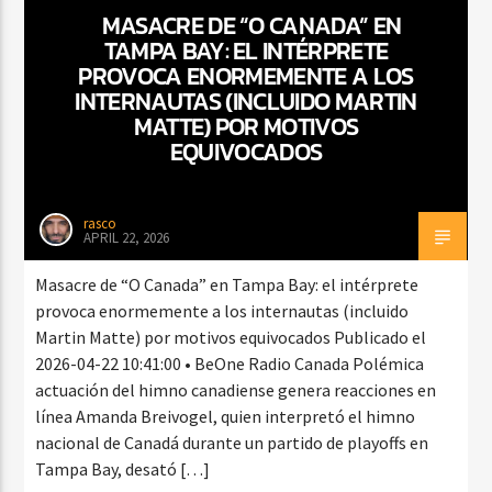
MASACRE DE “O CANADA” EN
TAMPA BAY: EL INTÉRPRETE
PROVOCA ENORMEMENTE A LOS
CURRENT SHOW
INTERNAUTAS (INCLUIDO MARTIN
BACHATA PARA EL CAMINO
MATTE) POR MOTIVOS
EQUIVOCADOS
5:00 PM
7:00 PM
rasco
APRIL 22, 2026
Beone Radio
Masacre de “O Canada” en Tampa Bay: el intérprete
provoca enormemente a los internautas (incluido
Martin Matte) por motivos equivocados Publicado el
2026-04-22 10:41:00 • BeOne Radio Canada Polémica
actuación del himno canadiense genera reacciones en
línea Amanda Breivogel, quien interpretó el himno
nacional de Canadá durante un partido de playoffs en
Tampa Bay, desató […]