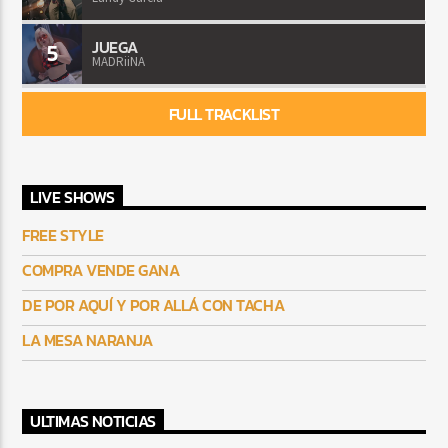
JUEGA
5
MADRiiNA
FULL TRACKLIST
LIVE SHOWS
FREE STYLE
COMPRA VENDE GANA
DE POR AQUÍ Y POR ALLÁ CON TACHA
LA MESA NARANJA
ULTIMAS NOTICIAS