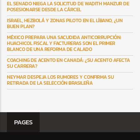
EL SENADO NIEGA LA SOLICITUD DE WADITH MANZUR DE
POSESIONARSE DESDE LA CÁRCEL
ISRAEL, HEZBOLÁ Y ZONAS PILOTO EN EL LÍBANO, ¿UN
BUEN PLAN?
MÉXICO PREPARA UNA SACUDIDA ANTICORRUPCIÓN:
HUACHICOL FISCAL Y FACTURERAS SON EL PRIMER
BLANCO DE UNA REFORMA DE CALADO
COACHING DE ACENTO EN CANADÁ: ¿SU ACENTO AFECTA
SU CARRERA?
NEYMAR DESPEJA LOS RUMORES Y CONFIRMA SU
RETIRADA DE LA SELECCIÓN BRASILEÑA
PAGES