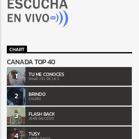
CHART
CANADA TOP 40
TU ME CONOCES
1
Small J EL DE LA S
BRINDO
2
Cruzito
FLASH BACK
3
JEAN SALCEDO
TUSY
4
Landy Garcia