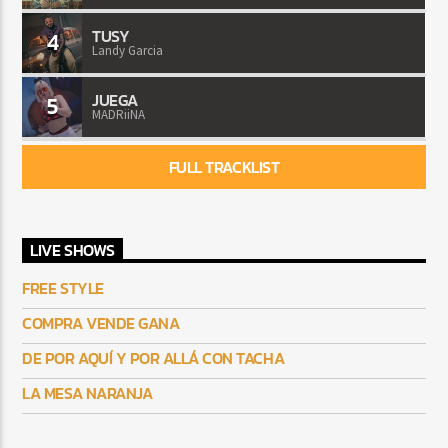
TUSY
4
Landy Garcia
JUEGA
5
MADRiiNA
FULL TRACKLIST
LIVE SHOWS
FREE STYLE
COMPRA VENDE GANA
DE POR AQUÍ Y POR ALLÁ CON TACHA
LA MESA NARANJA