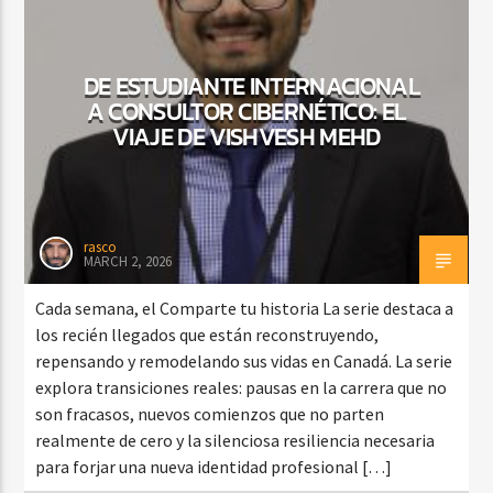
DE ESTUDIANTE INTERNACIONAL
CURRENT SHOW
A CONSULTOR CIBERNÉTICO: EL
BACHATA PARA EL CAMINO
VIAJE DE VISHVESH MEHD
5:00 PM
7:00 PM
rasco
MARCH 2, 2026
Beone Radio
Cada semana, el Comparte tu historia La serie destaca a
los recién llegados que están reconstruyendo,
repensando y remodelando sus vidas en Canadá. La serie
explora transiciones reales: pausas en la carrera que no
son fracasos, nuevos comienzos que no parten
realmente de cero y la silenciosa resiliencia necesaria
para forjar una nueva identidad profesional […]