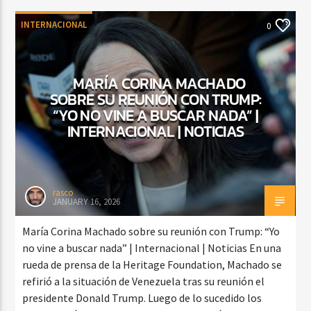
INTERNACIONAL
0
MARÍA CORINA MACHADO
SOBRE SU REUNIÓN CON TRUMP:
“YO NO VINE A BUSCAR NADA” |
INTERNACIONAL | NOTICIAS
rasco
JANUARY 16, 2026
María Corina Machado sobre su reunión con Trump: “Yo
no vine a buscar nada” | Internacional | Noticias En una
rueda de prensa de la Heritage Foundation, Machado se
refirió a la situación de Venezuela tras su reunión el
presidente Donald Trump. Luego de lo sucedido los