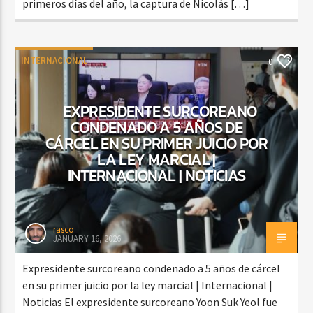
primeros días del año, la captura de Nicolás […]
INTERNACIONAL
0
EXPRESIDENTE SURCOREANO
CONDENADO A 5 AÑOS DE
CÁRCEL EN SU PRIMER JUICIO POR
LA LEY MARCIAL |
INTERNACIONAL | NOTICIAS
rasco
JANUARY 16, 2026
Expresidente surcoreano condenado a 5 años de cárcel
en su primer juicio por la ley marcial | Internacional |
Noticias El expresidente surcoreano Yoon Suk Yeol fue