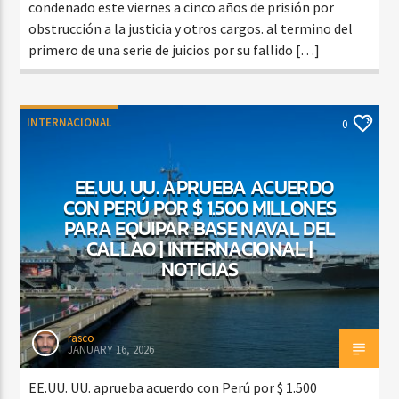
condenado este viernes a cinco años de prisión por
obstrucción a la justicia y otros cargos. al termino del
primero de una serie de juicios por su fallido […]
INTERNACIONAL
0
EE.UU. UU. APRUEBA ACUERDO
CON PERÚ POR $ 1.500 MILLONES
PARA EQUIPAR BASE NAVAL DEL
CALLAO | INTERNACIONAL |
NOTICIAS
rasco
JANUARY 16, 2026
EE.UU. UU. aprueba acuerdo con Perú por $ 1.500