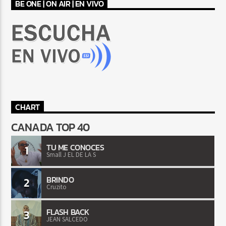
BE ONE | ON AIR | EN VIVO
CHART
CANADA TOP 40
TU ME CONOCES
1
Small J EL DE LA S
BRINDO
2
Cruzito
FLASH BACK
3
JEAN SALCEDO