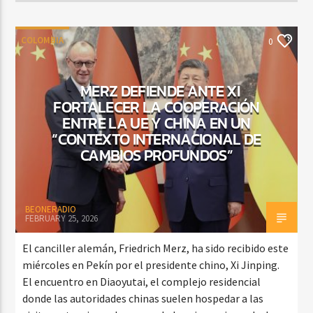
COLOMBIA
0
MERZ DEFIENDE ANTE XI
FORTALECER LA COOPERACIÓN
ENTRE LA UE Y CHINA EN UN
“CONTEXTO INTERNACIONAL DE
CAMBIOS PROFUNDOS”
BEONERADIO
FEBRUARY 25, 2026
El canciller alemán, Friedrich Merz, ha sido recibido este
miércoles en Pekín por el presidente chino, Xi Jinping.
El encuentro en Diaoyutai, el complejo residencial
donde las autoridades chinas suelen hospedar a las