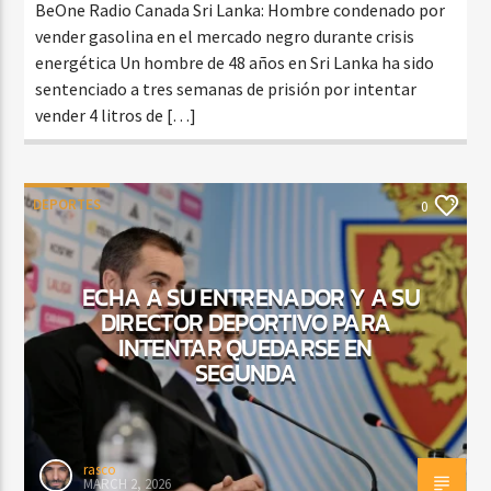
BeOne Radio Canada Sri Lanka: Hombre condenado por
vender gasolina en el mercado negro durante crisis
energética Un hombre de 48 años en Sri Lanka ha sido
sentenciado a tres semanas de prisión por intentar
vender 4 litros de […]
DEPORTES
0
ECHA A SU ENTRENADOR Y A SU
DIRECTOR DEPORTIVO PARA
INTENTAR QUEDARSE EN
SEGUNDA
rasco
MARCH 2, 2026