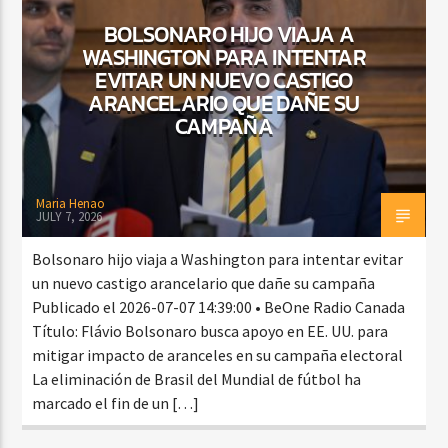
BOLSONARO HIJO VIAJA A
WASHINGTON PARA INTENTAR
EVITAR UN NUEVO CASTIGO
CURRENT SHOW
ARANCELARIO QUE DAÑE SU
DJ MIX
12:00 AM
2:00 AM
CAMPAÑA
Maria Henao
JULY 7, 2026
Beone Radio
Bolsonaro hijo viaja a Washington para intentar evitar
un nuevo castigo arancelario que dañe su campaña
Publicado el 2026-07-07 14:39:00 • BeOne Radio Canada
Título: Flávio Bolsonaro busca apoyo en EE. UU. para
mitigar impacto de aranceles en su campaña electoral
La eliminación de Brasil del Mundial de fútbol ha
marcado el fin de un […]