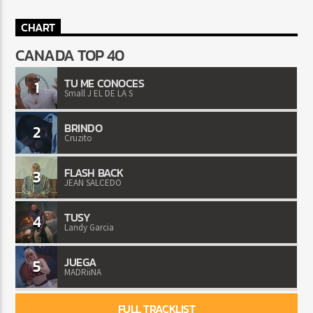
CHART
CANADA TOP 40
TU ME CONOCES
1
Small J EL DE LA S
BRINDO
2
Cruzito
FLASH BACK
3
JEAN SALCEDO
TUSY
4
Landy Garcia
JUEGA
5
MADRiiNA
FULL TRACKLIST