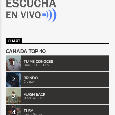
CHART
CANADA TOP 40
TU ME CONOCES
1
Small J EL DE LA S
BRINDO
2
Cruzito
FLASH BACK
3
JEAN SALCEDO
TUSY
4
Landy Garcia