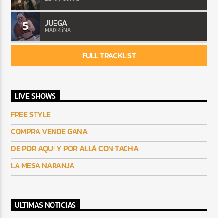
JUEGA
5
MADRiiNA
FULL TRACKLIST
LIVE SHOWS
FREE STYLE
COMPRA VENDE GANA
DE POR AQUÍ Y POR ALLÁ CON TACHA
LA MESA NARANJA
ULTIMAS NOTICIAS