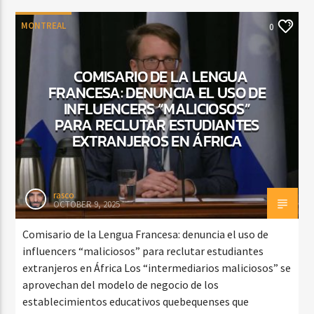
MONTREAL
0
COMISARIO DE LA LENGUA
FRANCESA: DENUNCIA EL USO DE
INFLUENCERS “MALICIOSOS”
PARA RECLUTAR ESTUDIANTES
EXTRANJEROS EN ÁFRICA
rasco
OCTOBER 9, 2025
Comisario de la Lengua Francesa: denuncia el uso de
influencers “maliciosos” para reclutar estudiantes
extranjeros en África Los “intermediarios maliciosos” se
aprovechan del modelo de negocio de los
establecimientos educativos quebequenses que