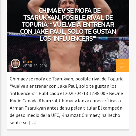
CHIMAEV SE MOFA DE
TSARUKYAN, POSIBLE RIVAL DE
TOPURIA: “VUELVE A ENTRENAR
CURRENT SHOW
CON JAKE PAUL, SOLO TE GUSTAN
BACHATA Y VALLENATO
LOS ‘INFLUENCERS'”
9:00 AM
11:00 AM
rasco
APRIL 13, 2026
Beone Radio
Chimaev se mofa de Tsarukyan, posible rival de Topuria:
“Vuelve a entrenar con Jake Paul, solo te gustan los
‘influencers’” Publicado el 2026-04-13 12:48:00 • BeOne
Radio Canada Khamzat Chimaev lanza duras críticas a
Arman Tsarukyan antes de su pelea titular El campeón
de peso medio de la UFC, Khamzat Chimaev, ha hecho
sentir su […]