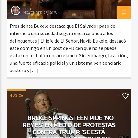
rasco
NOVEMBER 25, 2025
Presidente Bukele destaca que El Salvador pasó del
infierno a una sociedad segura encarcelando a los
delincuentes | El jefe de El Señor, Nayib Bukele, destacó
este domingo en un post de «Dicen que no se puede
evitar un resbalón encarcelando. Sin embargo, la acción,
una fuerte eficacia policial y un sistema penitenciario
austero y […]
MUSICA
0
BRUCE SPRINGSTEEN PIDE ‘NO
REYES’ EN MEDIO DE PROTESTAS
CONTRA TRUMP: ‘SE ESTÁ