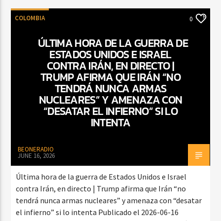
COLOMBIA
0
ÚLTIMA HORA DE LA GUERRA DE
ESTADOS UNIDOS E ISRAEL
CONTRA IRÁN, EN DIRECTO |
TRUMP AFIRMA QUE IRÁN “NO
TENDRÁ NUNCA ARMAS
NUCLEARES” Y AMENAZA CON
“DESATAR EL INFIERNO” SI LO
INTENTA
BEONERADIO
JUNE 16, 2026
Última hora de la guerra de Estados Unidos e Israel
contra Irán, en directo | Trump afirma que Irán “no
tendrá nunca armas nucleares” y amenaza con “desatar
el infierno” si lo intenta Publicado el 2026-06-16