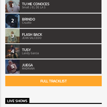
TU ME CONOCES
1
Small J EL DE LA S
BRINDO
2
Cruzito
FLASH BACK
3
JEAN SALCEDO
TUSY
4
Landy Garcia
JUEGA
5
MADRiiNA
FULL TRACKLIST
LIVE SHOWS