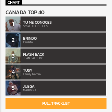
CHART
CANADA TOP 40
TU ME CONOCES
1
Small J EL DE LA S
BRINDO
2
Cruzito
FLASH BACK
3
JEAN SALCEDO
TUSY
4
Landy Garcia
JUEGA
5
MADRiiNA
FULL TRACKLIST