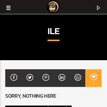
ILE
1
CURRENT TRACK
SORRY, NOTHING HERE
TITLE
ARTIST