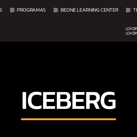
S
PROGRAMAS
BEONE LEARNING CENTER
T
LOADI
LOADI
UPCOMING SHOW
ICEBERG
SHOW DE BACHATA MATU
9:00 AM
12:00 PM