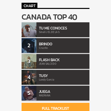
CHART
CANADA TOP 40
TU ME CONOCES
1
Small J EL DE LA S
BRINDO
2
Cruzito
FLASH BACK
3
JEAN SALCEDO
TUSY
4
Landy Garcia
JUEGA
5
MADRiiNA
FULL TRACKLIST