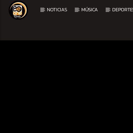
NOTICIAS
MÚSICA
DEPORTE
CURRENT TRACK
TITLE
ARTIST
CURRENT SHOW
AMANECER CON SALSA
6:00 AM
9:00 AM