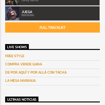
Landy Garcia
JUEGA
5
MADRiiNA
FULL TRACKLIST
LIVE SHOWS
FREE STYLE
COMPRA VENDE GANA
DE POR AQUÍ Y POR ALLÁ CON TACHA
LA MESA NARANJA
ULTIMAS NOTICIAS