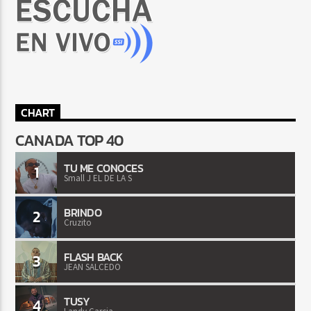
CHART
CANADA TOP 40
TU ME CONOCES
1
Small J EL DE LA S
BRINDO
2
Cruzito
FLASH BACK
3
JEAN SALCEDO
TUSY
4