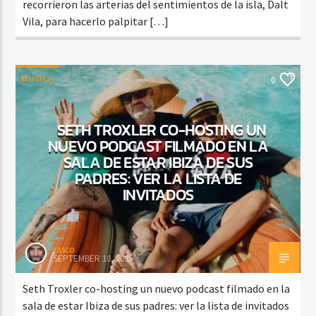
recorrieron las arterias del sentimientos de la isla, Dalt
Vila, para hacerlo palpitar […]
MUSICA
0
SETH TROXLER CO-HOSTING UN
NUEVO PODCAST FILMADO EN LA
SALA DE ESTAR IBIZA DE SUS
PADRES: VER LA LISTA DE
INVITADOS
rasco
SEPTEMBER 10, 2025
Seth Troxler co-hosting un nuevo podcast filmado en la
sala de estar Ibiza de sus padres: ver la lista de invitados