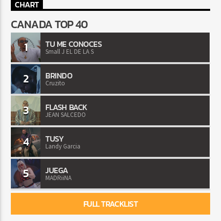
CHART
CANADA TOP 40
TU ME CONOCES
1
Small J EL DE LA S
BRINDO
2
Cruzito
FLASH BACK
3
JEAN SALCEDO
TUSY
4
Landy Garcia
JUEGA
5
MADRiiNA
FULL TRACKLIST