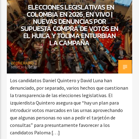
ELECCIONES LEGISLATIVAS EN
COLOMBIA EN 2026, EN VIVO |
NUEVAS DENUNCIAS POR
CURRENT SHOW
SUPUESTA COMPRA DE VOTOS EN
SALSA MATUTINA
EL HUILA Y TOLIMA ENTURBIAN
LA CAMPAÑA
6:00 AM
9:00 AM
BEONERADIO
MARCH 6, 2026
Beone Radio
Los candidatos Daniel Quintero y David Luna han
denunciado, por separado, varios hechos que cuestionan
la transparencia de las elecciones legislativas. El
izquierdista Quintero asegura que “hay un plan para
introducir votos marcados en las urnas aprovechando
que algunas personas no van a pedir el tarjetón de
consultas” para presuntamente favorecer a los
candidatos Paloma […]