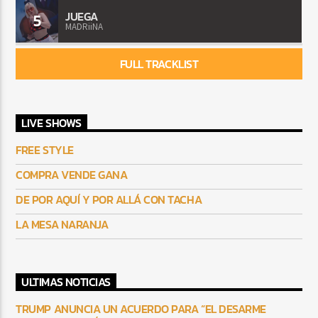
JUEGA
5
MADRiiNA
FULL TRACKLIST
LIVE SHOWS
FREE STYLE
COMPRA VENDE GANA
DE POR AQUÍ Y POR ALLÁ CON TACHA
LA MESA NARANJA
ULTIMAS NOTICIAS
TRUMP ANUNCIA UN ACUERDO PARA “EL DESARME