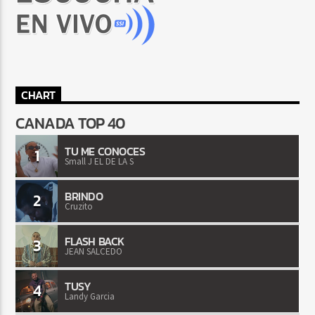
CHART
CANADA TOP 40
TU ME CONOCES
1
Small J EL DE LA S
BRINDO
2
Cruzito
FLASH BACK
3
JEAN SALCEDO
TUSY
4
Landy Garcia