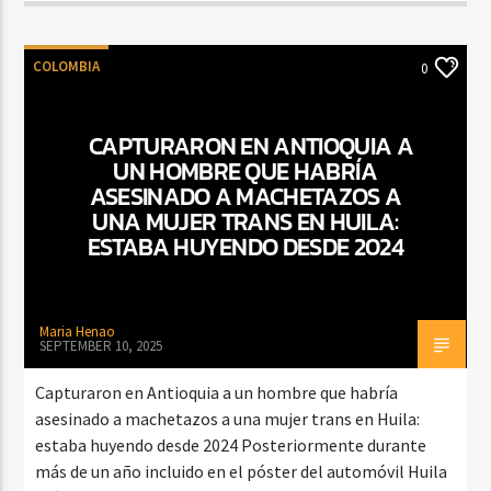
COLOMBIA
0
CAPTURARON EN ANTIOQUIA A
UN HOMBRE QUE HABRÍA
ASESINADO A MACHETAZOS A
UNA MUJER TRANS EN HUILA:
ESTABA HUYENDO DESDE 2024
Maria Henao
SEPTEMBER 10, 2025
Capturaron en Antioquia a un hombre que habría
asesinado a machetazos a una mujer trans en Huila:
estaba huyendo desde 2024 Posteriormente durante
más de un año incluido en el póster del automóvil Huila