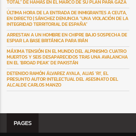
TOTAL” DE HAMÁS EN EL MARCO DE SU PLAN PARA GAZA
ÚLTIMA HORA DE LA ENTRADA DE INMIGRANTES A CEUTA,
EN DIRECTO | SÁNCHEZ DENUNCIA “UNA VIOLACIÓN DE LA
INTEGRIDAD TERRITORIAL DE ESPAÑA”
ARRESTAN A UN HOMBRE EN CHIPRE BAJO SOSPECHA DE
ESPIAR LA BASE BRITÁNICA PARA IRÁN
MÁXIMA TENSIÓN EN EL MUNDO DEL ALPINISMO: CUATRO
MUERTOS Y SEIS DESAPARECIDOS TRAS UNA AVALANCHA
EN EL ‘BROAD PEAK’ DE PAKISTÁN
DETENIDO RAMÓN ÁLVAREZ AYALA, ALIAS ‘R1′, EL
PRESUNTO AUTOR INTELECTUAL DEL ASESINATO DEL
ALCALDE CARLOS MANZO
PAGES