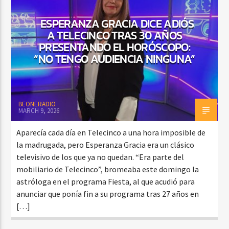
ESPERANZA GRACIA DICE ADIÓS
A TELECINCO TRAS 30 AÑOS
CURRENT SHOW
PRESENTANDO EL HORÓSCOPO:
SALSA MATUTINA
“NO TENGO AUDIENCIA NINGUNA”
6:00 AM
9:00 AM
BEONERADIO
MARCH 9, 2026
Beone Radio
Aparecía cada día en Telecinco a una hora imposible de
la madrugada, pero Esperanza Gracia era un clásico
televisivo de los que ya no quedan. “Era parte del
mobiliario de Telecinco”, bromeaba este domingo la
astróloga en el programa Fiesta, al que acudió para
anunciar que ponía fin a su programa tras 27 años en
[…]