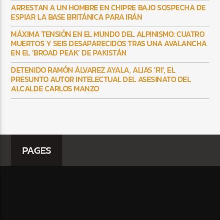
ARRESTAN A UN HOMBRE EN CHIPRE BAJO SOSPECHA DE
ESPIAR LA BASE BRITÁNICA PARA IRÁN
MÁXIMA TENSIÓN EN EL MUNDO DEL ALPINISMO: CUATRO
MUERTOS Y SEIS DESAPARECIDOS TRAS UNA AVALANCHA
EN EL ‘BROAD PEAK’ DE PAKISTÁN
DETENIDO RAMÓN ÁLVAREZ AYALA, ALIAS ‘R1′, EL
PRESUNTO AUTOR INTELECTUAL DEL ASESINATO DEL
ALCALDE CARLOS MANZO
PAGES