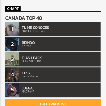
CHART
CANADA TOP 40
TU ME CONOCES
1
Small J EL DE LA S
BRINDO
2
Cruzito
FLASH BACK
3
JEAN SALCEDO
TUSY
4
Landy Garcia
JUEGA
5
MADRiiNA
FULL TRACKLIST