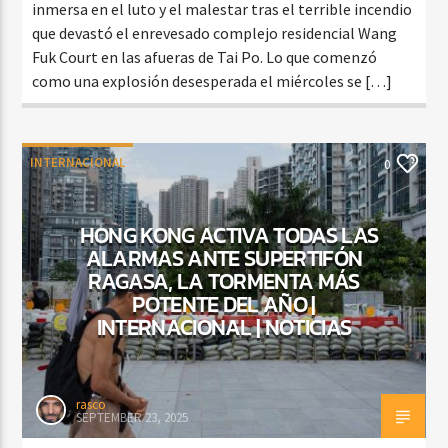
inmersa en el luto y el malestar tras el terrible incendio
que devastó el enrevesado complejo residencial Wang
Fuk Court en las afueras de Tai Po. Lo que comenzó
como una explosión desesperada el miércoles se […]
INTERNACIONAL
0
HONG KONG ACTIVA TODAS LAS
ALARMAS ANTE SUPERTIFÓN
RAGASA, LA TORMENTA MÁS
POTENTE DEL AÑO |
INTERNACIONAL | NOTICIAS
rasco
SEPTEMBER 23, 2025