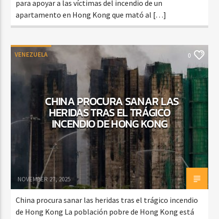
para apoyar a las víctimas del incendio de un
apartamento en Hong Kong que mató al […]
VENEZUELA
0
CHINA PROCURA SANAR LAS
HERIDAS TRAS EL TRÁGICO
INCENDIO DE HONG KONG
NOVEMBER 27, 2025
China procura sanar las heridas tras el trágico incendio
de Hong Kong La población pobre de Hong Kong está