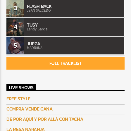
FLASH BACK
3
JEAN SALCEDO
TUSY
4
Landy Garcia
JUEGA
5
MADRiiNA
FULL TRACKLIST
LIVE SHOWS
FREE STYLE
COMPRA VENDE GANA
DE POR AQUÍ Y POR ALLÁ CON TACHA
LA MESA NARANJA