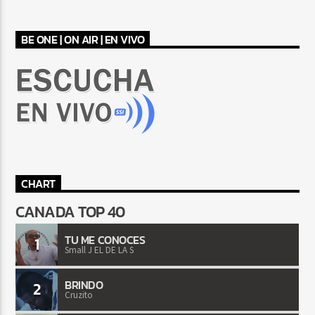
BE ONE | ON AIR | EN VIVO
CHART
CANADA TOP 40
TU ME CONOCES
1
Small J EL DE LA S
BRINDO
2
Cruzito