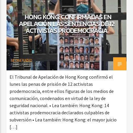
HONG KONG: CONFIRMADAS EN
APELACIÓN LAS SENTENCIAS DE 12
CURRENT SHOW
ACTIVISTAS PRODEMOCRACIA
FREE STYLE
7:00 PM
9:00 PM
BEONERADIO
FEBRUARY 23, 2026
Beone Radio
El Tribunal de Apelación de Hong Kong confirmó el
lunes las penas de prisión de 12 activistas
prodemocracia, entre ellos figuras de los medios de
comunicación, condenados en virtud de la ley de
seguridad nacional. • Lea también: Hong Kong: 14
activistas prodemocracia declarados culpables de
subversión • Lea también: Hong Kong: el mayor juicio
[…]