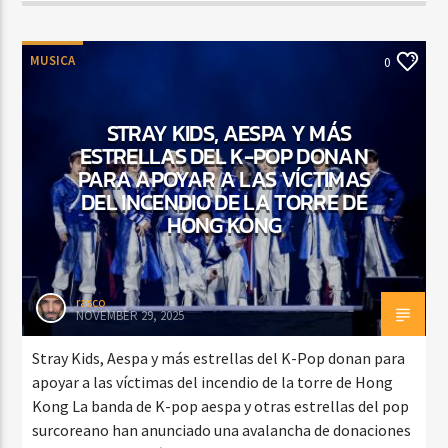
MUSICA
0
STRAY KIDS, AESPA Y MÁS
ESTRELLAS DEL K-POP DONAN
PARA APOYAR A LAS VÍCTIMAS
DEL INCENDIO DE LA TORRE DE
HONG KONG
rasco
NOVEMBER 29, 2025
Stray Kids, Aespa y más estrellas del K-Pop donan para
apoyar a las víctimas del incendio de la torre de Hong
Kong La banda de K-pop aespa y otras estrellas del pop
surcoreano han anunciado una avalancha de donaciones