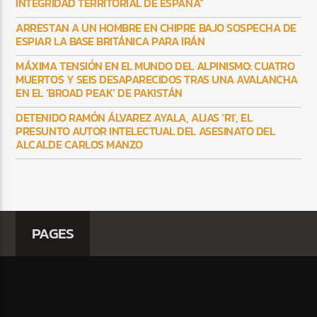
INTEGRIDAD TERRITORIAL DE ESPAÑA”
ARRESTAN A UN HOMBRE EN CHIPRE BAJO SOSPECHA DE
ESPIAR LA BASE BRITÁNICA PARA IRÁN
MÁXIMA TENSIÓN EN EL MUNDO DEL ALPINISMO: CUATRO
MUERTOS Y SEIS DESAPARECIDOS TRAS UNA AVALANCHA
EN EL ‘BROAD PEAK’ DE PAKISTÁN
DETENIDO RAMÓN ÁLVAREZ AYALA, ALIAS ‘R1′, EL
PRESUNTO AUTOR INTELECTUAL DEL ASESINATO DEL
ALCALDE CARLOS MANZO
PAGES