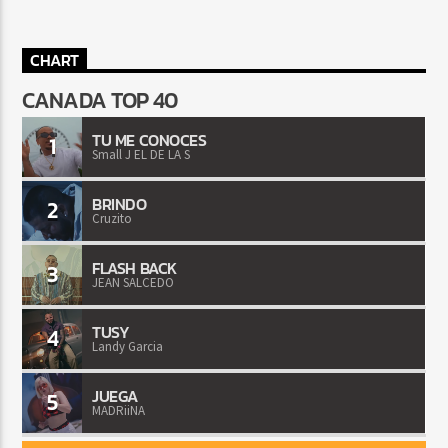
CHART
CANADA TOP 40
TU ME CONOCES
1
Small J EL DE LA S
BRINDO
2
Cruzito
FLASH BACK
3
JEAN SALCEDO
TUSY
4
Landy Garcia
JUEGA
5
MADRiiNA