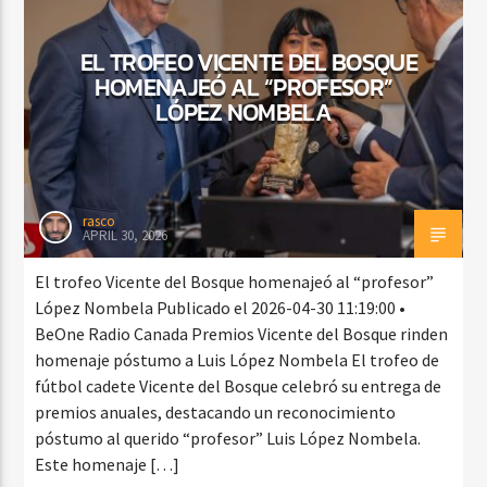
EL TROFEO VICENTE DEL BOSQUE
HOMENAJEÓ AL “PROFESOR”
CURRENT SHOW
LÓPEZ NOMBELA
SALSA MATUTINA
6:00 AM
9:00 AM
rasco
APRIL 30, 2026
Beone Radio
El trofeo Vicente del Bosque homenajeó al “profesor”
López Nombela Publicado el 2026-04-30 11:19:00 •
BeOne Radio Canada Premios Vicente del Bosque rinden
homenaje póstumo a Luis López Nombela El trofeo de
fútbol cadete Vicente del Bosque celebró su entrega de
premios anuales, destacando un reconocimiento
póstumo al querido “profesor” Luis López Nombela.
Este homenaje […]