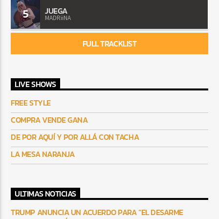
JUEGA
5
MADRiiNA
FULL TRACKLIST
LIVE SHOWS
FREE STYLE
COMPRA VENDE GANA
DE POR AQUÍ Y POR ALLÁ CON TACHA
LA MESA NARANJA
ULTIMAS NOTICIAS
TRUMP ANUNCIA UN ACUERDO PARA “EL DESARME