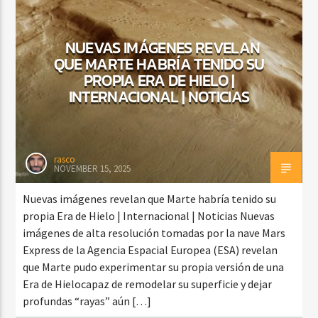
NUEVAS IMÁGENES REVELAN
QUE MARTE HABRÍA TENIDO SU
CURRENT SHOW
SALSA MATUTINA
PROPIA ERA DE HIELO |
INTERNACIONAL | NOTICIAS
6:00 AM
9:00 AM
rasco
NOVEMBER 15, 2025
Beone Radio
Nuevas imágenes revelan que Marte habría tenido su
propia Era de Hielo | Internacional | Noticias Nuevas
imágenes de alta resolución tomadas por la nave Mars
Express de la Agencia Espacial Europea (ESA) revelan
que Marte pudo experimentar su propia versión de una
Era de Hielocapaz de remodelar su superficie y dejar
profundas “rayas” aún […]