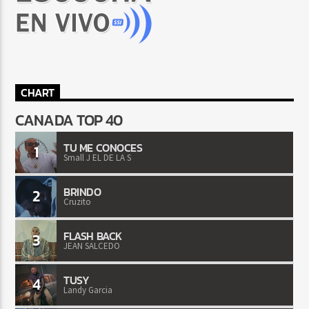
CHART
CANADA TOP 40
TU ME CONOCES
1
Small J EL DE LA S
BRINDO
2
Cruzito
FLASH BACK
3
JEAN SALCEDO
TUSY
4
Landy Garcia