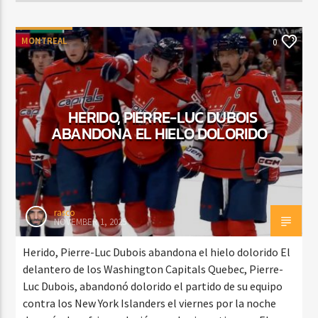
MONTREAL
0
HERIDO, PIERRE-LUC DUBOIS
ABANDONA EL HIELO DOLORIDO
rasco
NOVEMBER 1, 2025
Herido, Pierre-Luc Dubois abandona el hielo dolorido El
delantero de los Washington Capitals Quebec, Pierre-
Luc Dubois, abandonó dolorido el partido de su equipo
contra los New York Islanders el viernes por la noche