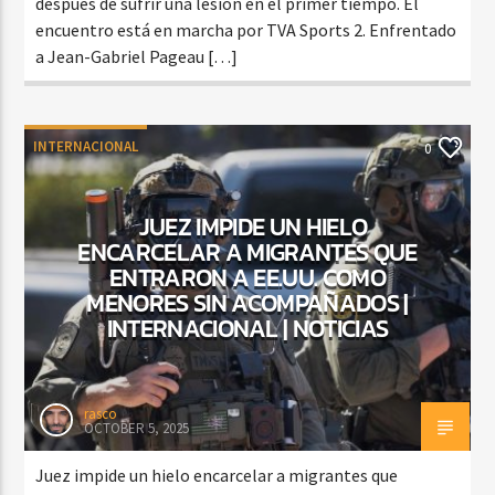
después de sufrir una lesión en el primer tiempo. El
encuentro está en marcha por TVA Sports 2. Enfrentado
a Jean-Gabriel Pageau […]
INTERNACIONAL
0
JUEZ IMPIDE UN HIELO
ENCARCELAR A MIGRANTES QUE
ENTRARON A EE.UU. COMO
MENORES SIN ACOMPAÑADOS |
INTERNACIONAL | NOTICIAS
rasco
OCTOBER 5, 2025
Juez impide un hielo encarcelar a migrantes que