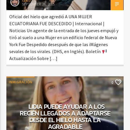
rasco
SEPTEMBER 26, 2025
Oficial del hielo que agredió A UNA MUJER
ECUATORIANA FUE DESCEDIDO | Internacional |
Noticias Un agente de la entrada de los jueves empujó y
tiró al suelo a una Mujer en un edificio federal de Nueva
York Fue Despedido desespués de que las iMágenes
sevales de los virales. (DHS, en Inglés). Boletín
Actualización Sobre […]
INMIGRACIÓN
0
LIDIA PUEDE AYUDAR A LOS
RECIÉN LLEGADOS A ADAPTARSE
DESDE EL HIELO HASTA LA
AGRADABLE