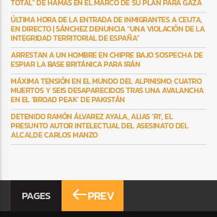
TOTAL” DE HAMÁS EN EL MARCO DE SU PLAN PARA GAZA
ÚLTIMA HORA DE LA ENTRADA DE INMIGRANTES A CEUTA,
EN DIRECTO | SÁNCHEZ DENUNCIA “UNA VIOLACIÓN DE LA
INTEGRIDAD TERRITORIAL DE ESPAÑA”
ARRESTAN A UN HOMBRE EN CHIPRE BAJO SOSPECHA DE
ESPIAR LA BASE BRITÁNICA PARA IRÁN
MÁXIMA TENSIÓN EN EL MUNDO DEL ALPINISMO: CUATRO
MUERTOS Y SEIS DESAPARECIDOS TRAS UNA AVALANCHA
EN EL ‘BROAD PEAK’ DE PAKISTÁN
DETENIDO RAMÓN ÁLVAREZ AYALA, ALIAS ‘R1′, EL
PRESUNTO AUTOR INTELECTUAL DEL ASESINATO DEL
ALCALDE CARLOS MANZO
PREV
PAGES